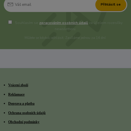
Přihlásit se
Souhlasím se
zpracováním osobních údajů
za účelem rozesílky
newsletteru.
Můžete se kdykoli odhlásit. Zasíláme jednou za 14 dní.
Vrácení zboží
Reklamace
Doprava a platba
Ochrana osobních údajů
Obchodní podmínky