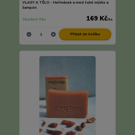
VLASY A TĚLO - Heřmánek a med tuhé mýdlo a
šampón
169 Kč
Skladem 9 ks
/
ks
Přidat do košíku