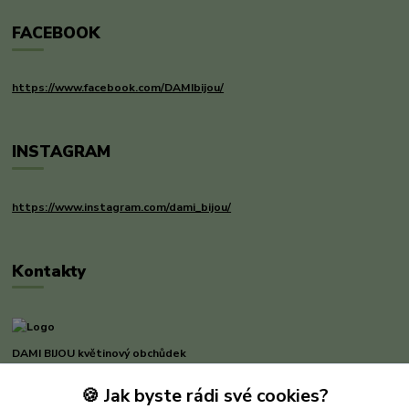
FACEBOOK
https://www.facebook.com/DAMIbijou/
INSTAGRAM
https://www.instagram.com/dami_bijou/
Kontakty
DAMI BIJOU květinový obchůdek
🍪 Jak byste rádi své cookies?
Dana Michnerová