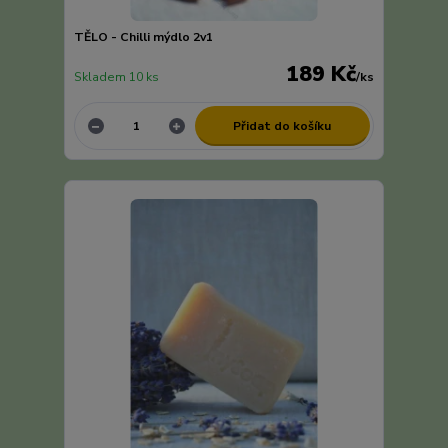
TĚLO - Chilli mýdlo 2v1
189 Kč
Skladem 10 ks
/
ks
Přidat do košíku