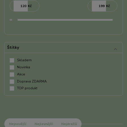
Kč
Kč
Štítky
Skladem
Novinka
Akce
Doprava ZDARMA
TOP produkt
Nejnovější
Nejlevnější
Nejdražší