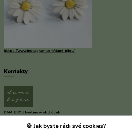
https://www.instagram.com/dami_bijou/
Kontakty
DAMI BIJOU květinový obchůdek
🍪 Jak byste rádi své cookies?
Dana Michnerová
+420 733 375 070