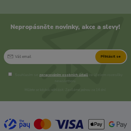
Nepropásněte novinky, akce a slevy!
Přihlásit se
Souhlasím se
zpracováním osobních údajů
za účelem rozesílky
newsletteru.
Můžete se kdykoli odhlásit. Zasíláme jednou za 14 dní.