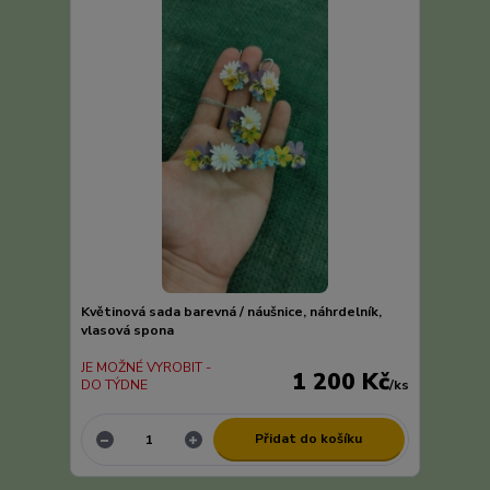
Květinová sada barevná / náušnice, náhrdelník,
vlasová spona
JE MOŽNÉ VYROBIT -
1 200 Kč
DO TÝDNE
/
ks
Přidat do košíku