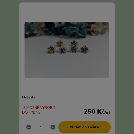
Hvězda
JE MOŽNÉ VYROBIT -
250 Kč
DO TÝDNE
/
pár
Přidat do košíku