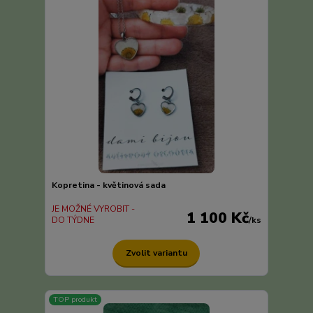
Kopretina - květinová sada
JE MOŽNÉ VYROBIT -
1 100 Kč
DO TÝDNE
/
ks
Zvolit variantu
TOP produkt