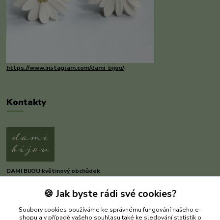
https://www.instagram.com/dami_bijou/
Kontakty
DAMI BIJOU květinový obchůdek
🍪 Jak byste rádi své cookies?
Dana Michnerová
+420 733 375 070
Soubory cookies používáme ke správnému fungování našeho e-
(Po-Pá, 8-16 hod.)
shopu a v případě vašeho souhlasu také ke sledování statistik o