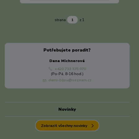
strana
z 1
Potřebujete poradit?
Dana Michnerová
+420 733 375 070
(Po-Pá, 8-16 hod.)
dami-bijou@seznam.cz
Novinky
Zobrazit všechny novinky