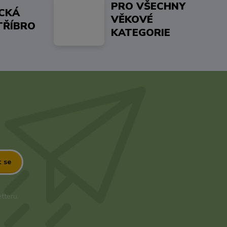
PRO VŠECHNY
ICKÁ
VĚKOVÉ
TŘÍBRO
KATEGORIE
t se
tteru.