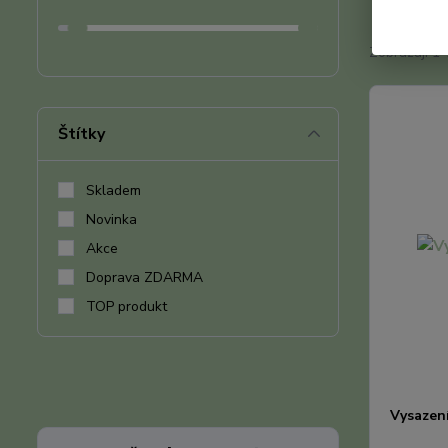
Zobrazuji 1-
Štítky
Skladem
Novinka
Akce
Doprava ZDARMA
TOP produkt
Vysazen