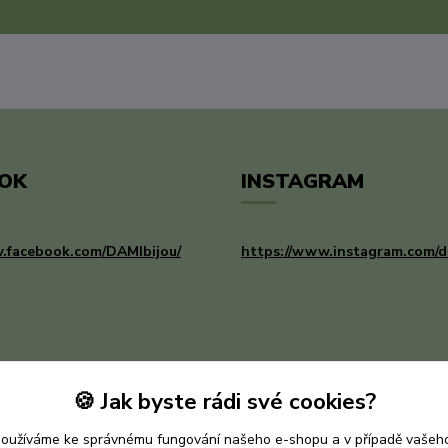
OK
INSTAGRAM
.facebook.com/DAMIbijou/
https://www.instagram.com/d
🍪 Jak byste rádi své cookies?
používáme ke správnému fungování našeho e-shopu a v případě vašeho