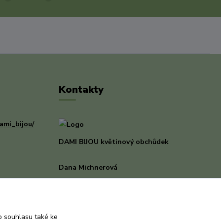
Kontakty
ami_bijou/
DAMI BIJOU květinový obchůdek
Dana Michnerová
+420 733 375 070
(Po-Pá, 8-16 hod.)
dami-bijou@seznam.cz
 souhlasu také ke