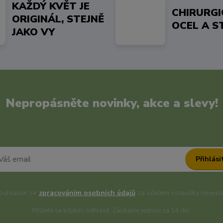
KAŽDÝ KVĚT JE
CHIRURG
ORIGINÁL, STEJNĚ
OCEL A S
JAKO VY
Nepropásněte novinky, akce a slevy!
Přihlási
uhlasím se
zpracováním osobních údajů
za účelem rozesílky newsle
Můžete se kdykoli odhlásit. Zasíláme jednou za 14 dní.