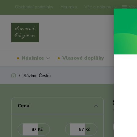
Obchodní podmínky
Heureka
Vše o nákupu
Více
Náušnice
Vlasové doplňky
Náram
Sázíme Česko
Sázím
Cena:
Nejnověj
Kč
Kč