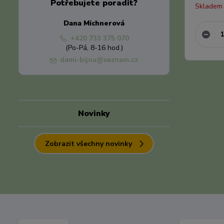
Potřebujete poradit?
Skladem
Dana Michnerová
+420 733 375 070
(Po-Pá, 8-16 hod.)
dami-bijou@seznam.cz
Novinky
Zobrazit všechny novinky