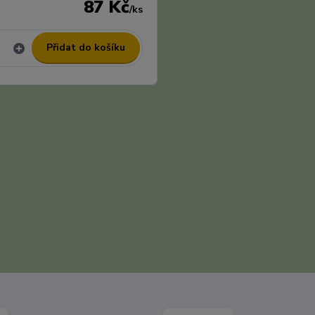
87 Kč
/
ks
Přidat do košíku