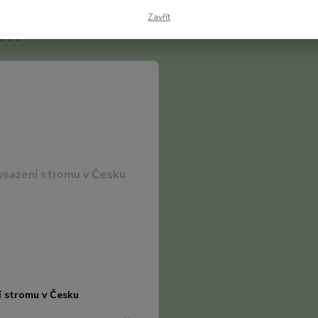
Zavřít
1 z 1
í stromu v Česku