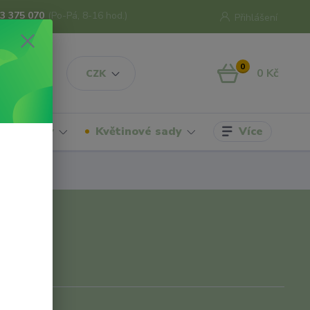
3 375 070
(Po-Pá, 8-16 hod.)
Přihlášení
0
0 Kč
CZK
Více
hrdelníky
Květinové sady