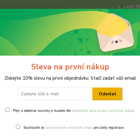
Nevíte si rady? Zavolejte.
+420 73
Hledat
ky
Brože
Prsteny
Svatba
Ná
Sleva na první nákup
Získejte 10% slevu na první objednávku. Stačí zadat váš email
Odeslat
e Česko
Přeji si odebírat novinky e-mailem dle
podmínek zpracování osobních údajů
.
Souhlasím se
zpracováním osobních údajů
pro účely registrace.
ší
Nejlevnější
Nejdražší