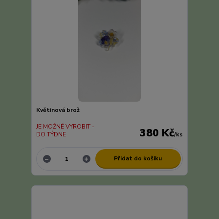
Květinová brož
JE MOŽNÉ VYROBIT -
380 Kč
DO TÝDNE
/
ks
Přidat do košíku