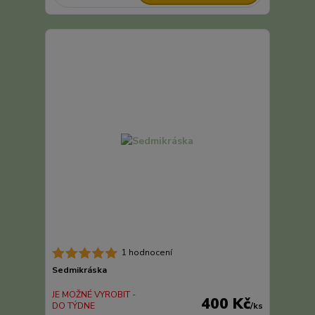
1 hodnocení
Sedmikráska
JE MOŽNÉ VYROBIT -
400 Kč
DO TÝDNE
/
ks