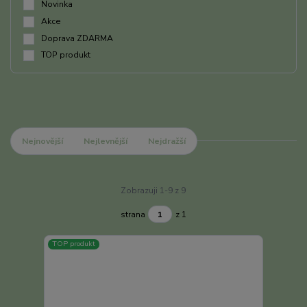
Novinka
Akce
Doprava ZDARMA
TOP produkt
Nejnovější
Nejlevnější
Nejdražší
Zobrazuji 1-9 z 9
strana
z 1
TOP produkt