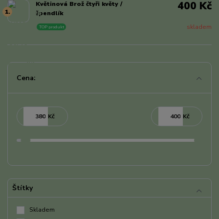
400 Kč
Květinová Brož čtyři květy /
1.
špendlík
skladem
TOP produkt
Cena:
Kč
Kč
Štítky
Skladem