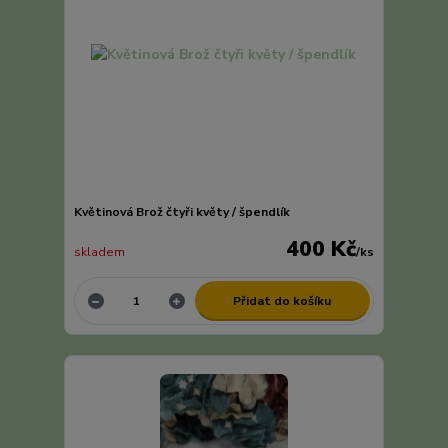
Květinová Brož čtyři květy / špendlík
400 Kč
skladem
/
ks
Přidat do košíku