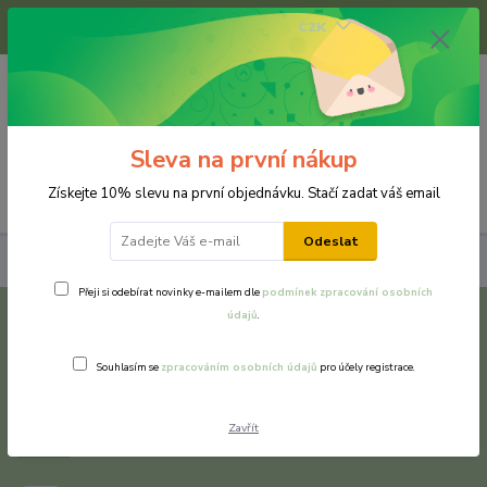
+420 733 375 070
CZK
(Po-Pá, 8-16 hod.)
0
0 Kč
Sleva na první nákup
Menu
Získejte 10% slevu na první objednávku. Stačí zadat váš email
Odeslat
Brože
Chirurgická ocel (316L)
Přeji si odebírat novinky e-mailem dle
podmínek zpracování osobních
údajů
.
Chirurgická ocel (316L)
Souhlasím se
zpracováním osobních údajů
pro účely registrace.
Nejprodávanější
Zavřít