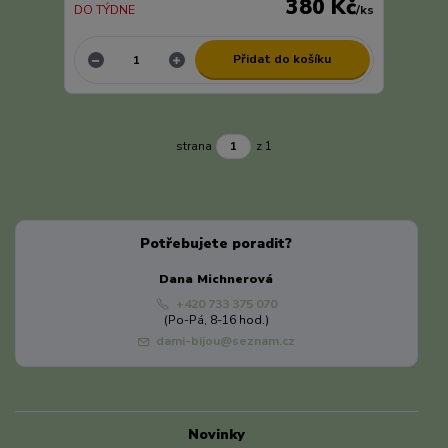
380 Kč
DO TÝDNE
/
ks
Přidat do košíku
strana
z 1
Potřebujete poradit?
Dana Michnerová
+420 733 375 070
(Po-Pá, 8-16 hod.)
dami-bijou@seznam.cz
Novinky