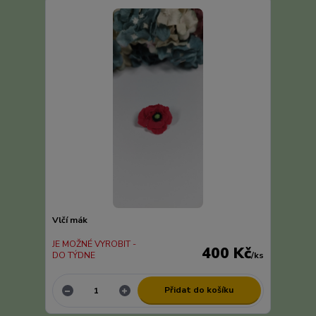
Vlčí mák
JE MOŽNÉ VYROBIT -
400 Kč
DO TÝDNE
/
ks
Přidat do košíku