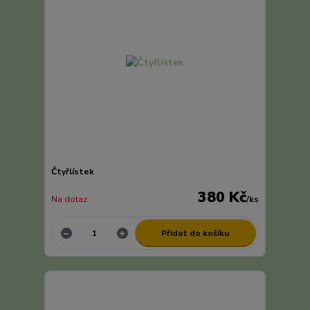
Čtyřlístek
380 Kč
Na dotaz
/
ks
Přidat do košíku