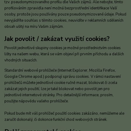
tzv. pseudonymizovaného profilu dle Vašich zájmů. Ale nebojte, tímto
profilováním zpravidla není možná bezprostřední identifikace Vaší
osoby, protože jsou používány pouze pseudonymizované údaje. Pokud
nevyjádříte souhlas s těmito cookies, neuvidíte v reklamních sděleních
obsah ušitý na míru Vašim zájmům.
Jak povolit / zakázat využití cookies?
Povolit jednotlivé skupiny cookies je možné prostřednictvím cookies
lišty na našem webu, která se vám objeví při prvním příchodu a dalších
vhodných situacích.
Standardní webové prohlížeče (Internet Explorer, Mozilla Firefox,
Google Chrome apod.) podporují správu cookies. V rámci nastavení
prohlížečů můžete jednotlivé cookie ručně mazat, blokovat či zcela
zakázat jejich použití, lze je také blokovat nebo povolit jen pro
jednotlivé internetové stránky. Pro detailnější informace, prosím,
použijte nápovědu vašeho prohlížeče.
Pokud bude mít váš prohlížeč použití cookies zakázáno, nemůžeme ale
zaručit dokonalý, či dokonce funkční chod webových stránek.