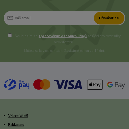
Přihlásit se
Souhlasím se
zpracováním osobních údajů
za účelem rozesílky
newsletteru.
Můžete se kdykoli odhlásit. Zasíláme jednou za 14 dní.
Vrácení zboží
Reklamace