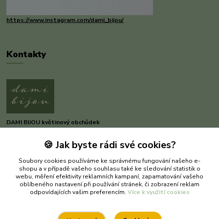
https://www.instagram.com/dami_bijou/
Kontakty
DAMI BIJOU květinový obchůdek
🍪 Jak byste rádi své cookies?
Dana Michnerová
+420 733 375 070
Soubory cookies používáme ke správnému fungování našeho e-
(Po-Pá, 8-16 hod.)
shopu a v případě vašeho souhlasu také ke sledování statistik o
webu, měření efektivity reklamních kampaní, zapamatování vašeho
dami-bijou@seznam.cz
oblíbeného nastavení při používání stránek, či zobrazení reklam
odpovídajících vašim preferencím.
Více k využití cookies