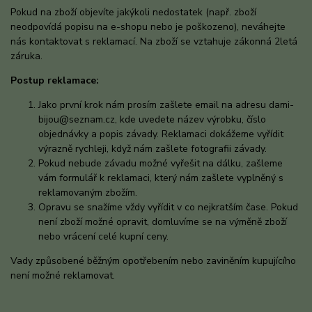
Pokud na zboží objevíte jakýkoli nedostatek (např. zboží
neodpovídá popisu na e-shopu nebo je poškozeno), neváhejte
nás kontaktovat s reklamací. Na zboží se vztahuje zákonná 2letá
záruka.
Postup reklamace:
Jako první krok nám prosím zašlete email na adresu dami-
bijou@seznam.cz, kde uvedete název výrobku, číslo
objednávky a popis závady. Reklamaci dokážeme vyřídit
výrazně rychleji, když nám zašlete fotografii závady.
Pokud nebude závadu možné vyřešit na dálku, zašleme
vám formulář k reklamaci, který nám zašlete vyplněný s
reklamovaným zbožím.
Opravu se snažíme vždy vyřídit v co nejkratším čase. Pokud
není zboží možné opravit, domluvíme se na výměně zboží
nebo vrácení celé kupní ceny.
Vady způsobené běžným opotřebením nebo zaviněním kupujícího
není možné reklamovat.