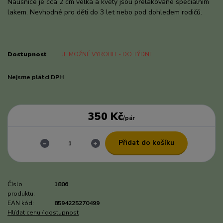
Náušnice je cca 2 cm velká a květy jsou přelakované speciálním
lakem. Nevhodné pro děti do 3 let nebo pod dohledem rodičů.
celý popis
Dostupnost
JE MOŽNÉ VYROBIT - DO TÝDNE
Nejsme plátci DPH
350 Kč
/
pár
Přidat do košíku
Číslo
1806
produktu:
EAN kód:
8594225270499
Hlídat cenu / dostupnost