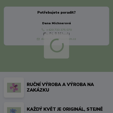
Potřebujete poradit?
Dana Michnerová
+420 733 375 070
(Po-Pá, 8-16 hod.)
dami-bijou@seznam.cz
RUČNÍ VÝROBA A VÝROBA NA
ZAKÁZKU
KAŽDÝ KVĚT JE ORIGINÁL, STEJNĚ