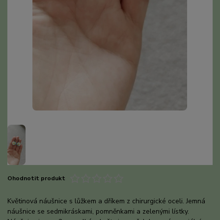
Ohodnotit produkt
Květinová náušnice s lůžkem a dříkem z chirurgické oceli. Jemná
náušnice se sedmikráskami, pomněnkami a zelenými lístky.