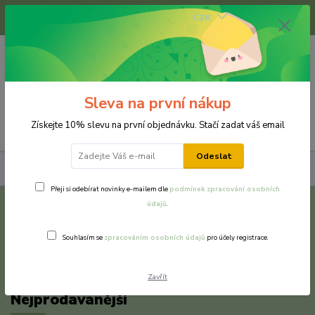
+420 733 375 070
CZK
(Po-Pá, 8-16 hod.)
0
0 Kč
Sleva na první nákup
Menu
Získejte 10% slevu na první objednávku. Stačí zadat váš email
Odeslat
Náušnice
Přeji si odebírat novinky e-mailem dle
podmínek zpracování osobních
údajů
.
polymerová hmota bílá chirurgická ocel
violka
Souhlasím se
zpracováním osobních údajů
pro účely registrace.
Zavřít
Nejprodávanější