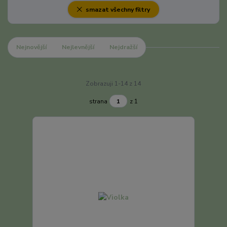
smazat všechny filtry
Nejnovější
Nejlevnější
Nejdražší
Zobrazuji 1-14 z 14
strana
z 1