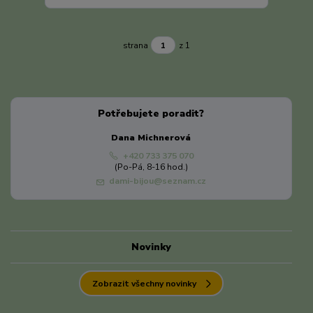
strana
z 1
Potřebujete poradit?
Dana Michnerová
+420 733 375 070
(Po-Pá, 8-16 hod.)
dami-bijou@seznam.cz
Novinky
Zobrazit všechny novinky