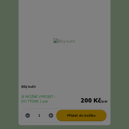
Bílý květ
JE MOŽNÉ VYROBIT -
200 Kč
DO TÝDNE 2 pár
/
pár
Přidat do košíku