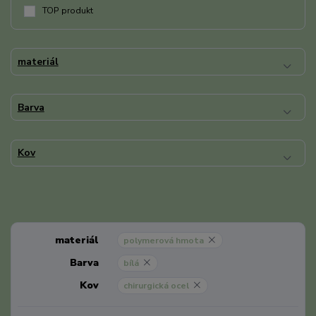
TOP produkt
materiál
Barva
Kov
materiál
polymerová hmota
Barva
bílá
Kov
chirurgická ocel