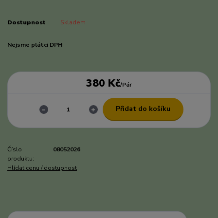
Dostupnost
Skladem
Nejsme plátci DPH
380 Kč
/
Pár
Přidat do košíku
Číslo
08052026
produktu:
Hlídat cenu / dostupnost