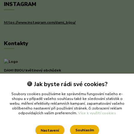
INSTAGRAM
https://www.instagram.com/dami_bijou/
Kontakty
DAMI BIJOU květinový obchůdek
🍪 Jak byste rádi své cookies?
Dana Michnerová
+420 733 375 070
Soubory cookies používáme ke správnému fungování našeho e-
(Po-Pá, 8-16 hod.)
shopu a v případě vašeho souhlasu také ke sledování statistik o
webu, měření efektivity reklamních kampaní, zapamatování vašeho
dami-bijou@seznam.cz
oblíbeného nastavení při používání stránek, či zobrazení reklam
odpovídajících vašim preferencím.
Více k využití cookies
Souhlasím
Nastavení