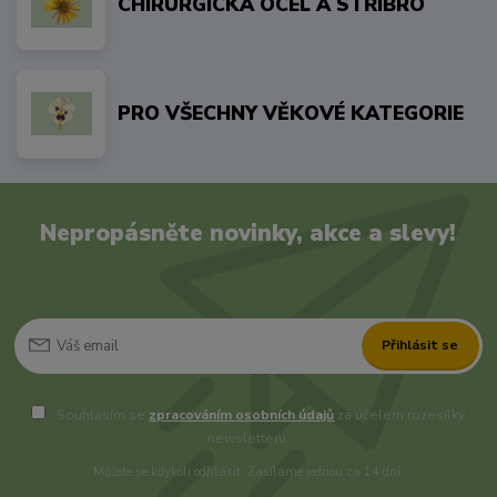
CHIRURGICKÁ OCEL A STŘÍBRO
PRO VŠECHNY VĚKOVÉ KATEGORIE
Nepropásněte novinky, akce a slevy!
Přihlásit se
Souhlasím se
zpracováním osobních údajů
za účelem rozesílky
newsletteru.
Můžete se kdykoli odhlásit. Zasíláme jednou za 14 dní.