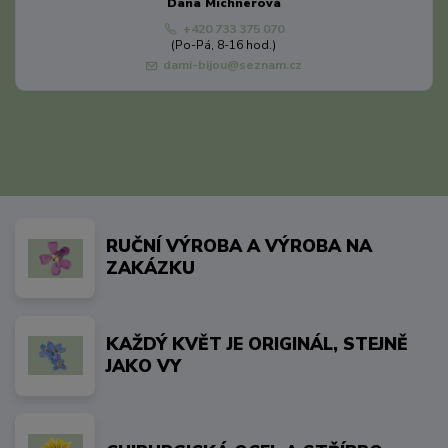
Dana Michnerová
+420 733 375 070
(Po-Pá, 8-16 hod.)
dami-bijou@seznam.cz
RUČNÍ VÝROBA A VÝROBA NA
ZAKÁZKU
KAŽDÝ KVĚT JE ORIGINÁL, STEJNĚ
JAKO VY