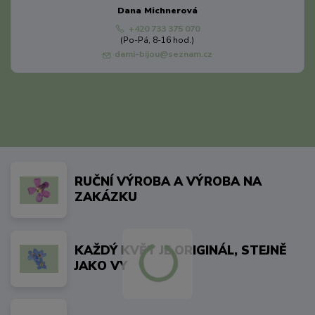
Dana Michnerová
+420 733 375 070
(Po-Pá, 8-16 hod.)
dami-bijou@seznam.cz
RUČNÍ VÝROBA A VÝROBA NA
ZAKÁZKU
KAŽDÝ KVĚT JE ORIGINÁL, STEJNĚ
JAKO VY