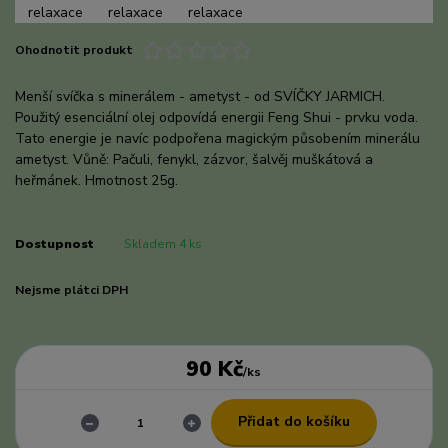
Ohodnotit produkt
Menší svíčka s minerálem - ametyst - od SVÍČKY JARMICH.
Použitý esenciální olej odpovídá energii Feng Shui - prvku voda.
Tato energie je navíc podpořena magickým působením minerálu
ametyst. Vůně: Pačuli, fenykl, zázvor, šalvěj muškátová a
heřmánek. Hmotnost 25g.
celý popis
Dostupnost
Skladem 4 ks
Nejsme plátci DPH
90 Kč
/
ks
Přidat do košíku