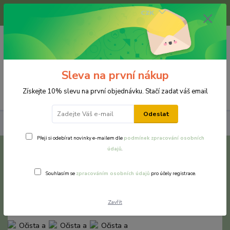
+420 733 375 070
CZK
(Po-Pá, 8-16 hod.)
0
0 Kč
Sleva na první nákup
Menu
Získejte 10% slevu na první objednávku. Stačí zadat váš email
Odeslat
Očista a relaxace
Přeji si odebírat novinky e-mailem dle
podmínek zpracování osobních
údajů
.
Očista a relaxace
Souhlasím se
zpracováním osobních údajů
pro účely registrace.
Zavřít