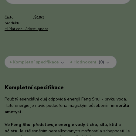
Číslo
JŠ19/3
produktu:
Hlídat cenu / dostupnost
Kompletní specifikace
Hodnocení
0
Kompletní specifikace
Použitý esenciální olej odpovídá energii Feng Shui - prvku voda.
Tato energie je navíc podpořena magickým působením
minerálu
ametyst.
Ve Feng Shui představuje energie vody ticho, sílu, klid a
očistu.
Je ztělesněním nerealizovaných možností a schopností. Je