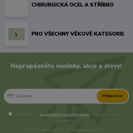
CHIRURGICKÁ OCEL A STŘÍBRO
PRO VŠECHNY VĚKOVÉ KATEGORIE
Nepropásněte novinky, akce a slevy!
Přihlásit se
Souhlasím se
zpracováním osobních údajů
za účelem rozesílky
newsletteru.
Můžete se kdykoli odhlásit. Zasíláme jednou za 14 dní.