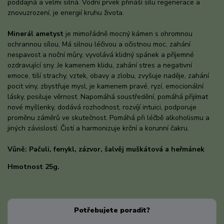
poddajná a velmi silná. Vodní prvek přináší sílu regenerace a
znovuzrození, je energií kruhu života.
Minerál ametyst
je mimořádně mocný kámen s ohromnou
ochrannou sílou, Má silnou léčivou a očistnou moc, zahání
nespavost a noční můry, vyvolává klidný spánek a příjemné
ozdravující sny. Je kamenem klidu, zahání stres a negativní
emoce, tiší strachy, vztek, obavy a zlobu, zvyšuje naděje, zahání
pocit viny, zbystřuje mysl, je kamenem pravé, ryzí, emocionální
lásky, posiluje věrnost. Napomáhá soustředění, pomáhá přijímat
nové myšlenky, dodává rozhodnost, rozvíjí intuici, podporuje
proměnu záměrů ve skutečnost. Pomáhá při léčbě alkoholismu a
jiných závislostí. Čistí a harmonizuje krční a korunní čakru.
Vůně: Pačuli, fenykl, zázvor, šalvěj muškátová a heřmánek
Hmotnost 25g.
Potřebujete poradit?