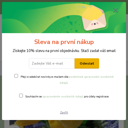
+420 733 375 070
CZK
(Po-Pá, 8-16 hod.)
0
0 Kč
Sleva na první nákup
Menu
Získejte 10% slevu na první objednávku. Stačí zadat váš email
Odeslat
Levandule z Orientu
Přeji si odebírat novinky e-mailem dle
podmínek zpracování osobních
údajů
.
Levandule z Orientu
Souhlasím se
zpracováním osobních údajů
pro účely registrace.
Zavřít