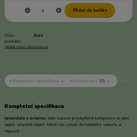
Přidat do košíku
Číslo
JŠ4/4
produktu:
Hlídat cenu / dostupnost
Kompletní specifikace
Hodnocení
0
Kompletní specifikace
levandule z orientu:
tato luxusní pryskyřičná kompozice je jako
teplé, smyslné objetí, které vás zahalí do hebkého sametu a
nepustí.