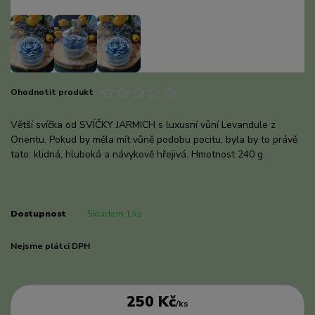
Ohodnotit produkt
Větší svíčka od SVÍČKY JARMICH s luxusní vůní Levandule z
Orientu. Pokud by měla mít vůně podobu pocitu, byla by to právě
tato: klidná, hluboká a návykově hřejivá. Hmotnost 240 g.
celý
popis
Dostupnost
Skladem 1 ks
Nejsme plátci DPH
250 Kč
/
ks