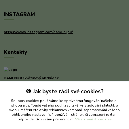
INSTAGRAM
https://www.instagram.com/dami_bijou/
Kontakty
DAMI BIJOU květinový obchůdek
🍪 Jak byste rádi své cookies?
Dana Michnerová
+420 733 375 070
Soubory cookies používáme ke správnému fungování našeho e-
(Po-Pá, 8-16 hod.)
shopu a v případě vašeho souhlasu také ke sledování statistik o
webu, měření efektivity reklamních kampaní, zapamatování vašeho
dami-bijou@seznam.cz
oblíbeného nastavení při používání stránek, či zobrazení reklam
odpovídajících vašim preferencím.
Více k využití cookies