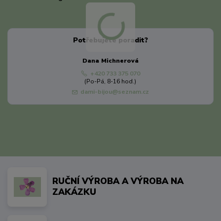
Potřebujete poradit?
Dana Michnerová
+420 733 375 070
(Po-Pá, 8-16 hod.)
dami-bijou@seznam.cz
RUČNÍ VÝROBA A VÝROBA NA
ZAKÁZKU