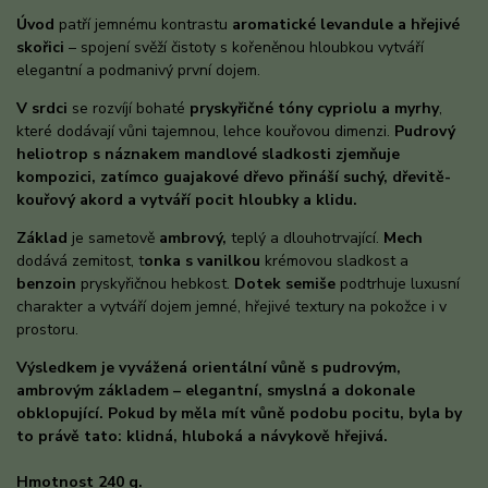
Úvod
patří jemnému kontrastu
aromatické levandule a hřejivé
skořici
– spojení svěží čistoty s kořeněnou hloubkou vytváří
elegantní a podmanivý první dojem.
V srdci
se rozvíjí bohaté
pryskyřičné tóny cypriolu a myrhy
,
které dodávají vůni tajemnou, lehce kouřovou dimenzi.
Pudrový
heliotrop s náznakem mandlové sladkosti zjemňuje
kompozici, zatímco guajakové dřevo přináší suchý, dřevitě-
kouřový akord a vytváří pocit hloubky a klidu.
Základ
je sametově
ambrový,
teplý a dlouhotrvající.
Mech
dodává zemitost, t
onka s vanilkou
krémovou sladkost a
benzoin
pryskyřičnou hebkost.
Dotek semiše
podtrhuje luxusní
charakter a vytváří dojem jemné, hřejivé textury na pokožce i v
prostoru.
Výsledkem je vyvážená orientální vůně s pudrovým,
ambrovým základem – elegantní, smyslná a dokonale
obklopující. Pokud by měla mít vůně podobu pocitu, byla by
to právě tato: klidná, hluboká a návykově hřejivá.
Hmotnost 240 g.