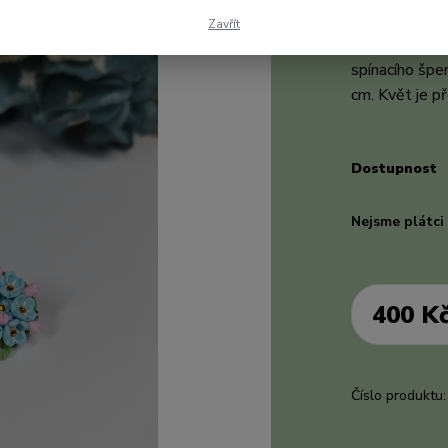
opravdu každ
Zavřít
snaží originá
spínacího špen
cm. Květ je př
Dostupnost
Nejsme plátc
400 K
Číslo produktu: