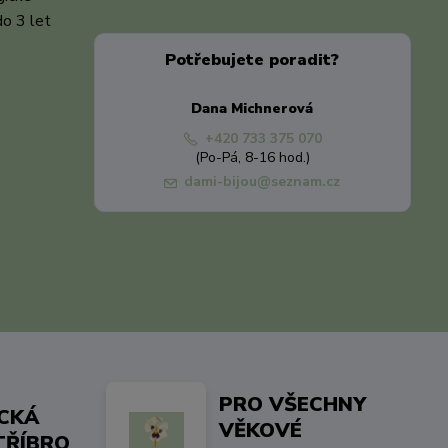
do 3 let
Potřebujete poradit?
Dana Michnerová
+420 733 375 070
(Po-Pá, 8-16 hod.)
dami-bijou@seznam.cz
PRO VŠECHNY
ICKÁ
VĚKOVÉ
TŘÍBRO