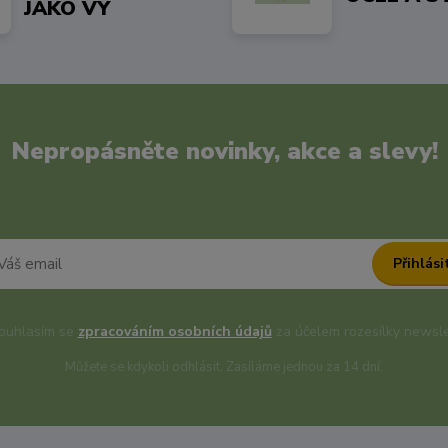
JAKO VY
Nepropásněte novinky, akce a slevy!
Přihlási
uhlasím se
zpracováním osobních údajů
za účelem rozesílky newsle
Můžete se kdykoli odhlásit. Zasíláme jednou za 14 dní.