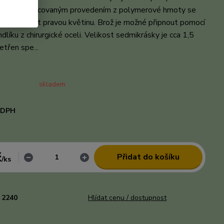
ého. Propracovaným provedením z polymerové hmoty se
lně napadobit pravou květinu. Brož je možné připnout pomocí
dlíku z chirurgické oceli. Velikost sedmikrásky je cca 1,5
etřen spe...
celý popis
skladem
i DPH
č
Přidat do košíku
/
ks
2240
Hlídat cenu / dostupnost