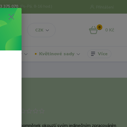
3 375 070
(Po-Pá, 8-16 hod.)
Přihlášení
0
0 Kč
CZK
Více
hrdelníky
Květinové sady
odukt
kem květů pomněnek okouzlí svým jedinečným zpracováním