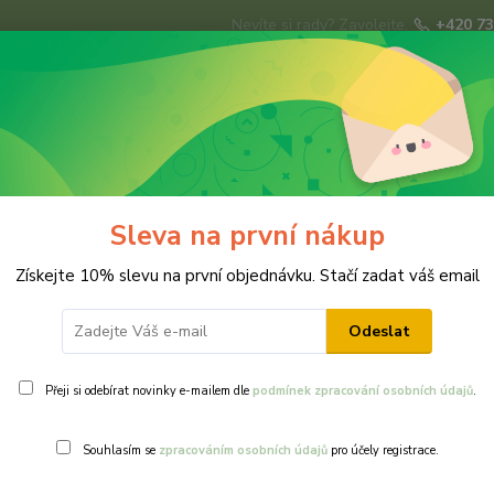
Nevíte si rady? Zavolejte.
+420 73
Hledat
ky
Brože
Prsteny
Svatba
Ná
Sleva na první nákup
Získejte 10% slevu na první objednávku. Stačí zadat váš email
Odeslat
Přeji si odebírat novinky e-mailem dle
podmínek zpracování osobních údajů
.
Ohodnotit pr
Souhlasím se
zpracováním osobních údajů
pro účely registrace.
Brož se svaz