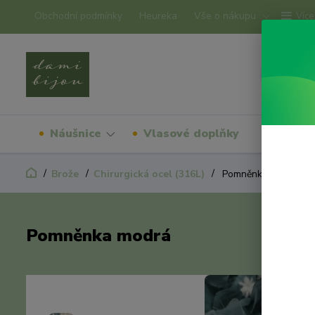
Obchodní podmínky
Heureka
Vše o nákupu
Více
Náušnice
Vlasové doplňky
Náram
Brože
Chirurgická ocel (316L)
Pomněnka modrá
Pomněnka modrá