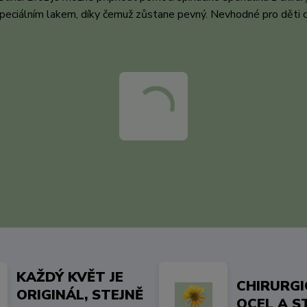
 speciálním lakem, díky čemuž zůstane pevný. Nevhodné pro děti 
KAŽDÝ KVĚT JE
CHIRURG
ORIGINÁL, STEJNĚ
OCEL A S