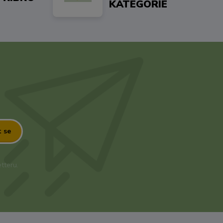
KATEGORIE
t se
tteru.