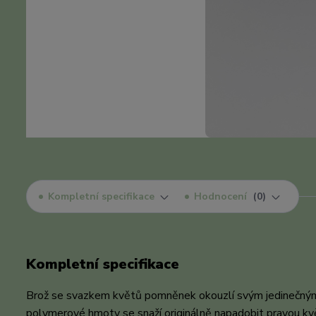
Kompletní specifikace
Hodnocení
0
Kompletní specifikace
Brož se svazkem květů pomněnek okouzlí svým jedinečný
polymerové hmoty se snaží originálně napadobit pravou květ