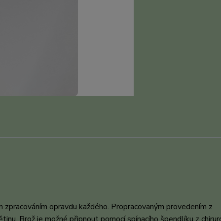
m zpracováním opravdu každého. Propracovaným provedením z
inu. Brož je možné připnout pomocí spínacího špendlíku z chirur