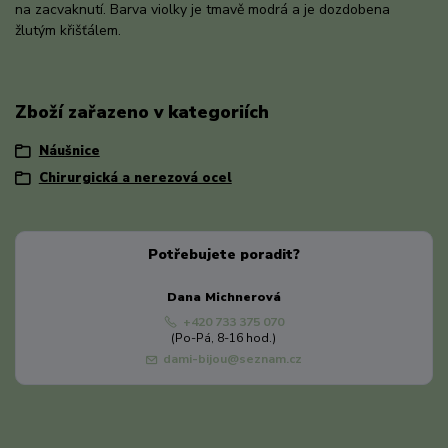
na zacvaknutí. Barva violky je tmavě modrá a je dozdobena
žlutým křišťálem.
Zboží zařazeno v kategoriích
Náušnice
Chirurgická a nerezová ocel
Potřebujete poradit?
Dana Michnerová
+420 733 375 070
(Po-Pá, 8-16 hod.)
dami-bijou@seznam.cz