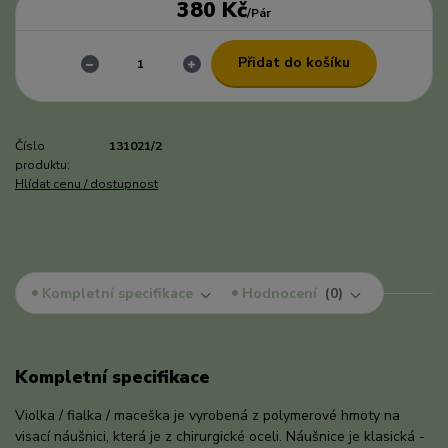
380 Kč
/
Pár
Přidat do košíku
Číslo
131021/2
produktu:
Hlídat cenu / dostupnost
Kompletní specifikace
Hodnocení
0
Kompletní specifikace
Violka / fialka / maceška je vyrobená z polymerové hmoty na
visací náušnici, která je z chirurgické oceli. Náušnice je klasická -