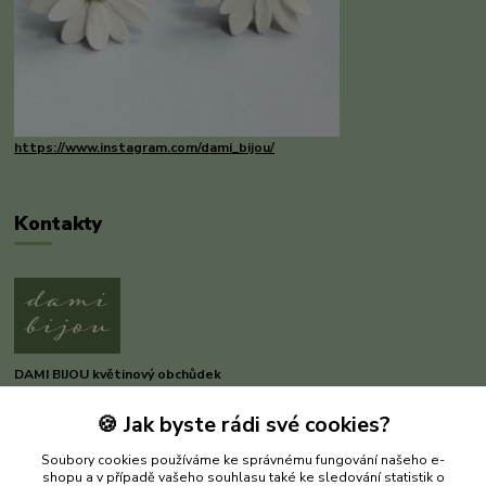
https://www.instagram.com/dami_bijou/
Kontakty
DAMI BIJOU květinový obchůdek
🍪 Jak byste rádi své cookies?
Dana Michnerová
+420 733 375 070
Soubory cookies používáme ke správnému fungování našeho e-
(Po-Pá, 8-16 hod.)
shopu a v případě vašeho souhlasu také ke sledování statistik o