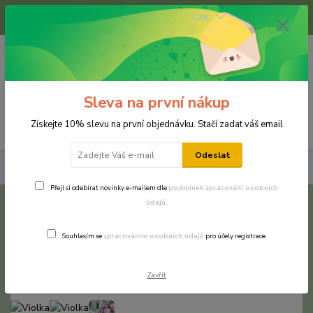
+420 733 375 070
CZK
(Po-Pá, 8-16 hod.)
0
0 Kč
Sleva na první nákup
Menu
Získejte 10% slevu na první objednávku. Stačí zadat váš email
Odeslat
Náušnice
Violka
Přeji si odebírat novinky e-mailem dle
podmínek zpracování osobních
údajů
.
Violka
Souhlasím se
zpracováním osobních údajů
pro účely registrace.
Zavřít