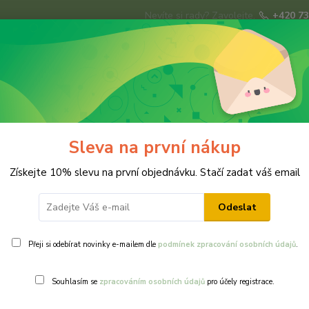
Nevíte si rady? Zavolejte.
+420 73
Hledat
ky
Brože
Prsteny
Svatba
Ná
Sleva na první nákup
Získejte 10% slevu na první objednávku. Stačí zadat váš email
Odeslat
Přeji si odebírat novinky e-mailem dle
podmínek zpracování osobních údajů
.
Ohodnotit pr
Souhlasím se
zpracováním osobních údajů
pro účely registrace.
Violka / fial