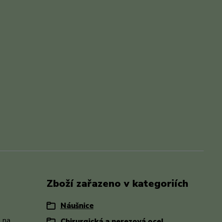
Zboží zařazeno v kategoriích
Náušnice
- na
Chirurgická a nerezová ocel