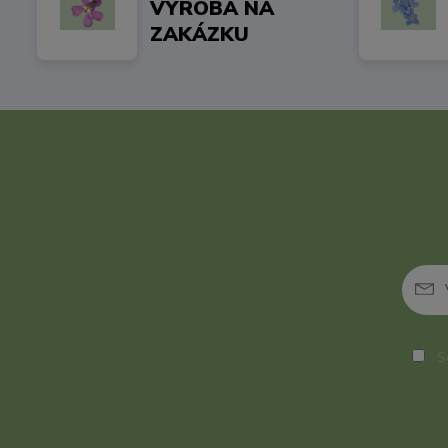
VÝROBA NA
ZAKÁZKU
So