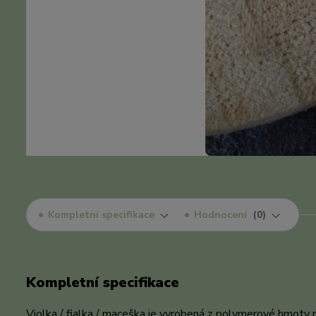
Kompletní specifikace
Hodnocení
0
Kompletní specifikace
Violka / fialka / maceška je vyrobená z polymerové hmoty na v