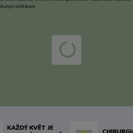
 žlutým křišťálem.
KAŽDÝ KVĚT JE
CHIRURG