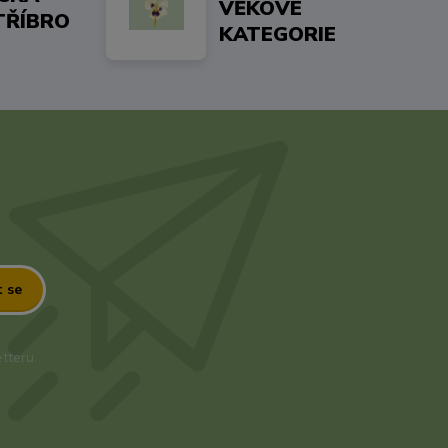
VĚKOVÉ
TŘÍBRO
KATEGORIE
t se
tteru.