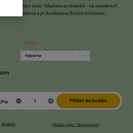
 je z chirurgické oceli. Náušnice je klasická - na zacvaknutí.
je žluto - oranžová a je dozdobena žlutým křišťálem.
celý
skladem
i DPH
č
Přidat do košíku
/
Pár
131022
Hlídat cenu / dostupnost