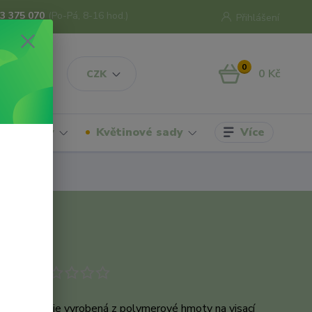
3 375 070
(Po-Pá, 8-16 hod.)
Přihlášení
0
0 Kč
CZK
Více
hrdelníky
Květinové sady
odukt
ka / maceška je vyrobená z polymerové hmoty na visací