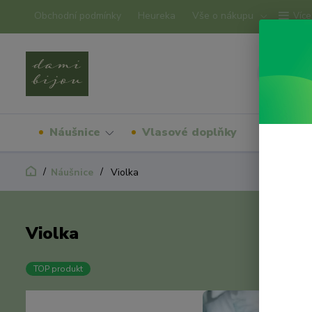
Obchodní podmínky
Heureka
Vše o nákupu
Více
Náušnice
Vlasové doplňky
Náram
Náušnice
Violka
Violka
TOP produkt