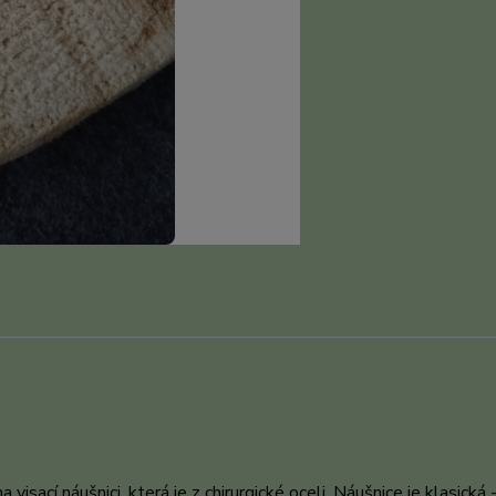
isací náušnici, která je z chirurgické oceli. Náušnice je klasická 