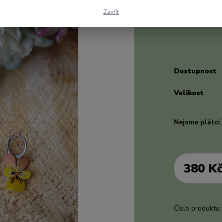
náušnici, která
Zavřít
Barva violky 
popis
Dostupnost
Velikost
Nejsme plátc
380 K
Číslo produktu: