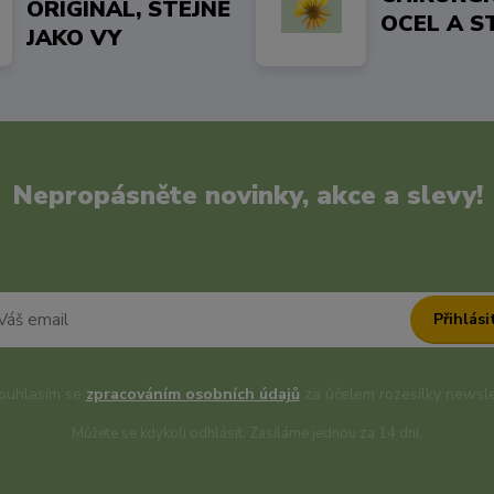
ORIGINÁL, STEJNĚ
OCEL A S
JAKO VY
Nepropásněte novinky, akce a slevy!
Přihlási
uhlasím se
zpracováním osobních údajů
za účelem rozesílky newsle
Můžete se kdykoli odhlásit. Zasíláme jednou za 14 dní.