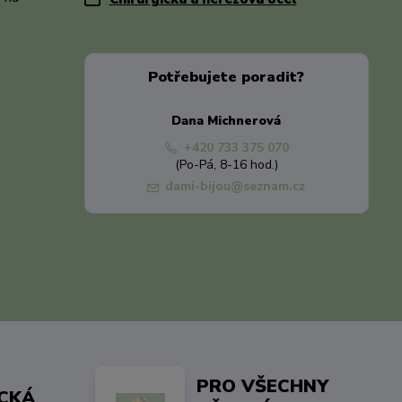
Potřebujete poradit?
Dana Michnerová
+420 733 375 070
(Po-Pá, 8-16 hod.)
dami-bijou@seznam.cz
PRO VŠECHNY
ICKÁ