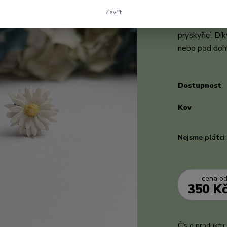
propracovaněj
Zavřít
cca 2 cm, je 
pryskyřicí. D
nebo pod dohl
Dostupnost
Kov
Nejsme plátc
cena o
350 K
Číslo produktu: