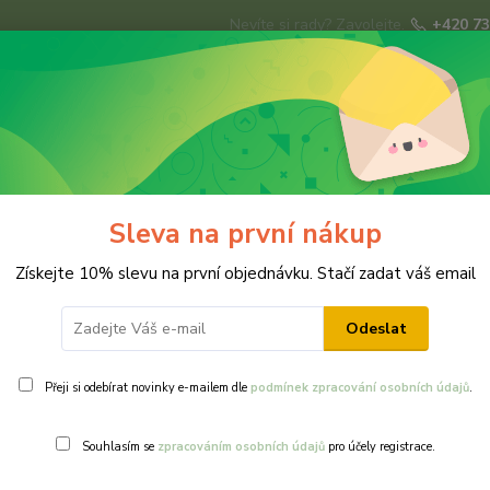
Nevíte si rady? Zavolejte.
+420 73
Hledat
ky
Brože
Prsteny
Svatba
Ná
Sleva na první nákup
a
Získejte 10% slevu na první objednávku. Stačí zadat váš email
Odeslat
Přeji si odebírat novinky e-mailem dle
podmínek zpracování osobních údajů
.
Ohodnotit pr
Souhlasím se
zpracováním osobních údajů
pro účely registrace.
Klasická bílá 