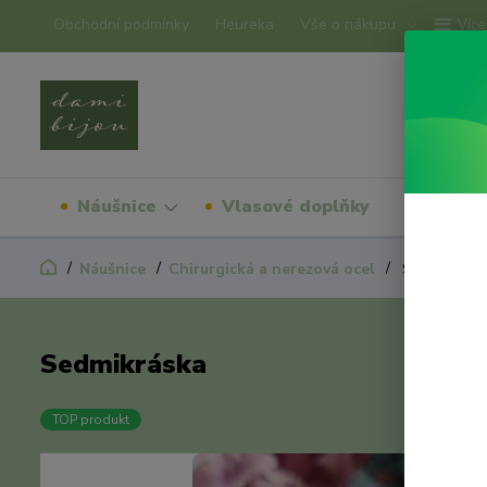
Obchodní podmínky
Heureka
Vše o nákupu
Více
Náušnice
Vlasové doplňky
Náram
Náušnice
Chirurgická a nerezová ocel
Sedmikrásk
Sedmikráska
TOP produkt