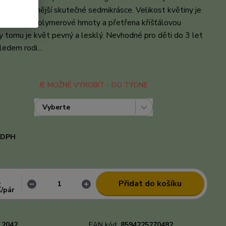
ší a podobnější skutečné sedmikrásce. Velikost květiny je
vyrobena z polymerové hmoty a přetřena křišťálovou
íky tomu je květ pevný a lesklý. Nevhodné pro děti do 3 let
edem rodi...
celý popis
JE MOŽNÉ VYROBIT - DO TÝDNE
i DPH
d
Přidat do košíku
č
/
pár
2042
EAN kód:
8594225270482