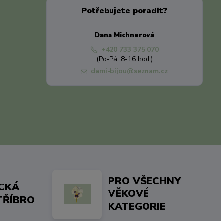
Potřebujete poradit?
Dana Michnerová
+420 733 375 070
(Po-Pá, 8-16 hod.)
dami-bijou@seznam.cz
PRO VŠECHNY
ICKÁ
VĚKOVÉ
TŘÍBRO
KATEGORIE