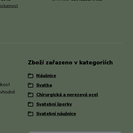
dostupnost
Zboží zařazeno v kategoriích
Náušnice
ikost
Svatba
Nevhodné
Chirurgická a nerezová ocel
Svatební šperky
Svatební náušnice