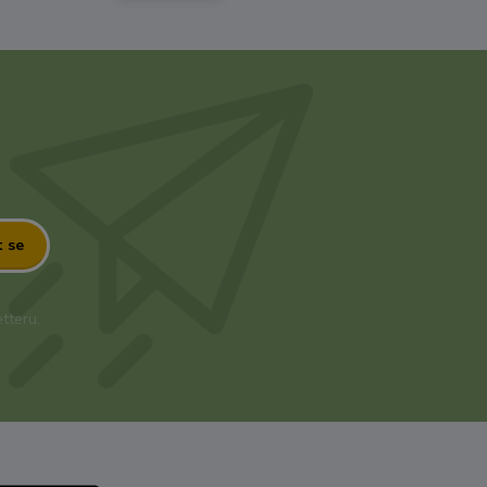
t se
tteru.