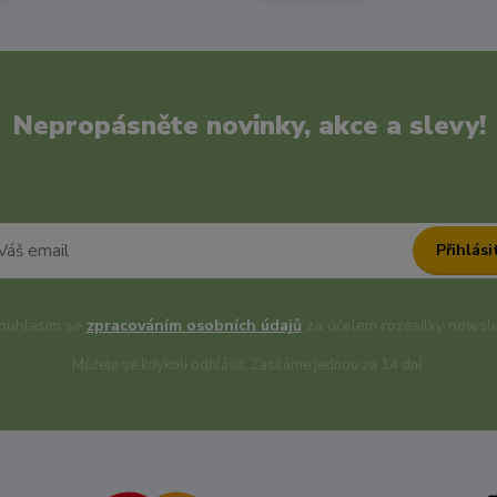
Nepropásněte novinky, akce a slevy!
Přihlási
uhlasím se
zpracováním osobních údajů
za účelem rozesílky newsle
Můžete se kdykoli odhlásit. Zasíláme jednou za 14 dní.