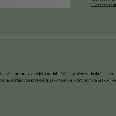
Hlídat cenu / 
ět je více propracovanější a podobnější skutečné sedmikrásce. Vel
řena křišťálovou pryskyřicí. Díky tomu je květ pevný a lesklý. 