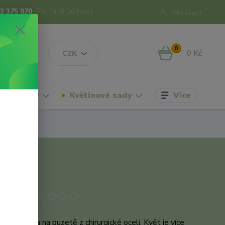
3 375 070
(Po-Pá, 8-16 hod.)
Přihlášení
0
0 Kč
CZK
Více
hrdelníky
Květinové sady
odukt
sedmikráska na puzetě z chirurgické oceli. Květ je více