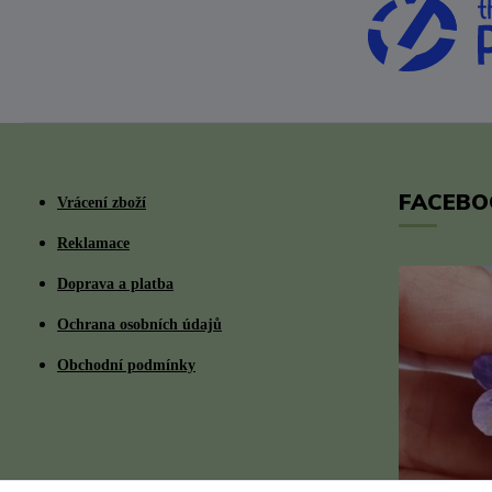
FACEBO
Vrácení zboží
Reklamace
Doprava a platba
Ochrana osobních údajů
Obchodní podmínky