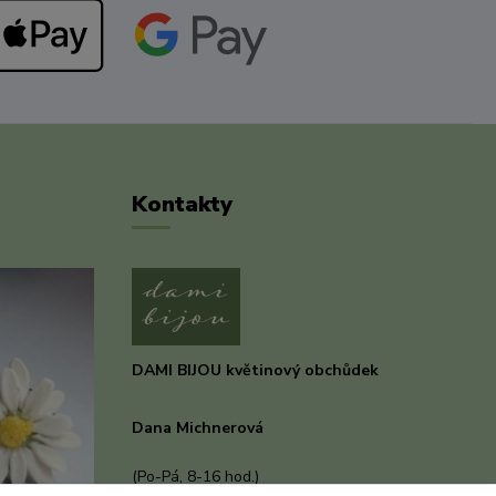
Kontakty
DAMI BIJOU květinový obchůdek
Dana Michnerová
+420 733 375 070
(Po-Pá, 8-16 hod.)