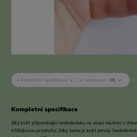
Kompletní specifikace
Hodnocení
0
Kompletní specifikace
Bílý květ připomínající sedmikrásku na visací náušnici z chir
křišťálovou pryskyřicí. Díky tomu je květ pevný. Sedmikrá