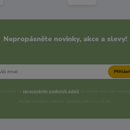
Nepropásněte novinky, akce a slevy!
Přihlási
uhlasím se
zpracováním osobních údajů
za účelem rozesílky newsle
Můžete se kdykoli odhlásit. Zasíláme jednou za 14 dní.