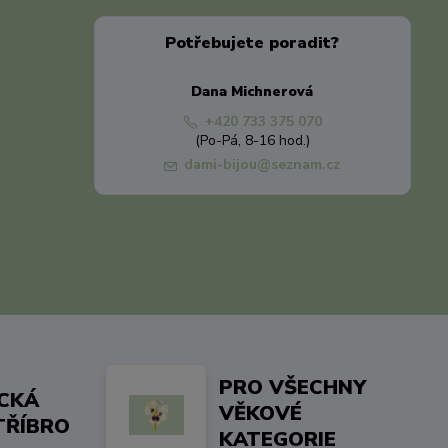
Potřebujete poradit?
Dana Michnerová
+420 733 375 070
(Po-Pá, 8-16 hod.)
dami-bijou@seznam.cz
PRO VŠECHNY
ICKÁ
VĚKOVÉ
TŘÍBRO
KATEGORIE