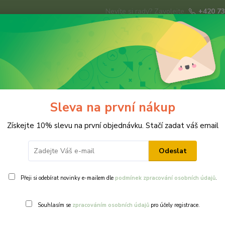
Nevíte si rady? Zavolejte.
+420 73
Hledat
ky
Brože
Prsteny
Svatba
Ná
Sleva na první nákup
a
Získejte 10% slevu na první objednávku. Stačí zadat váš email
Odeslat
Přeji si odebírat novinky e-mailem dle
podmínek zpracování osobních údajů
.
Ohodnotit pr
Souhlasím se
zpracováním osobních údajů
pro účely registrace.
Bílý květ přip