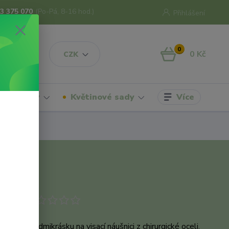
3 375 070
(Po-Pá, 8-16 hod.)
Přihlášení
0
0 Kč
CZK
Více
hrdelníky
Květinové sady
odukt
omínající sedmikrásku na visací náušnici z chirurgické oceli.