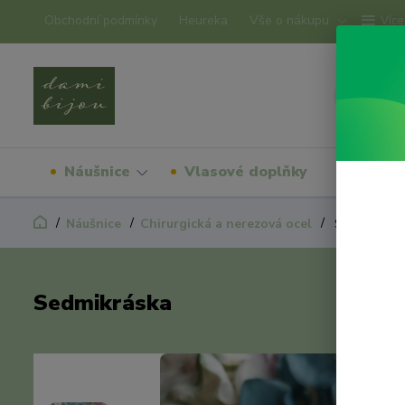
Obchodní podmínky
Heureka
Vše o nákupu
Více
Náušnice
Vlasové doplňky
Náram
Náušnice
Chirurgická a nerezová ocel
Sedmikrásk
Sedmikráska