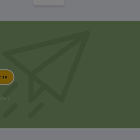
t se
tteru.