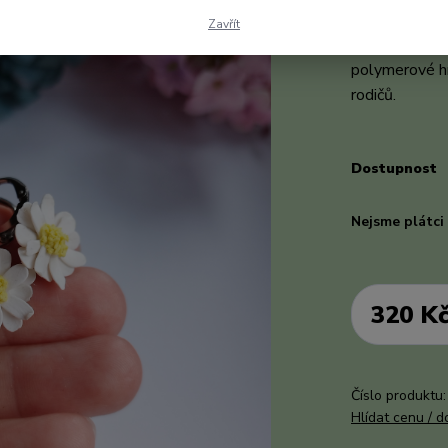
Květina je ve
Zavřít
pryskyřicí. D
polymerové h
rodičů.
celý 
Dostupnost
Nejsme plátc
320 K
Číslo produktu:
Hlídat cenu / 