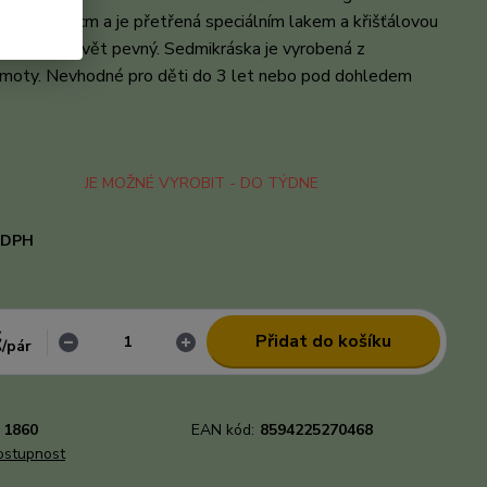
lká cca 1,5 cm a je přetřená speciálním lakem a křišťálovou
íky tomu je květ pevný. Sedmikráska je vyrobená z
moty. Nevhodné pro děti do 3 let nebo pod dohledem
popis
JE MOŽNÉ VYROBIT - DO TÝDNE
i DPH
č
Přidat do košíku
/
pár
1860
EAN kód:
8594225270468
dostupnost