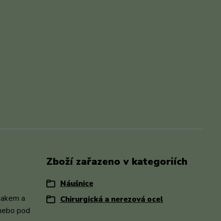
Zboží zařazeno v kategoriích
Náušnice
 lakem a
Chirurgická a nerezová ocel
 nebo pod