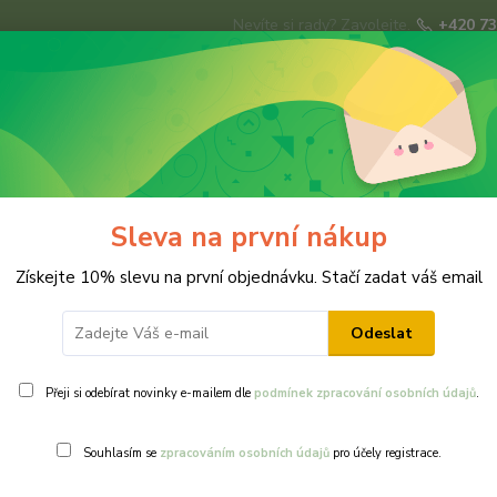
Nevíte si rady? Zavolejte.
+420 73
Hledat
ky
Brože
Prsteny
Svatba
Ná
Sleva na první nákup
 a pomněnky VISACÍ
Získejte 10% slevu na první objednávku. Stačí zadat váš email
Odeslat
Přeji si odebírat novinky e-mailem dle
podmínek zpracování osobních údajů
.
Ohodnotit pr
Souhlasím se
zpracováním osobních údajů
pro účely registrace.
Květinová ná