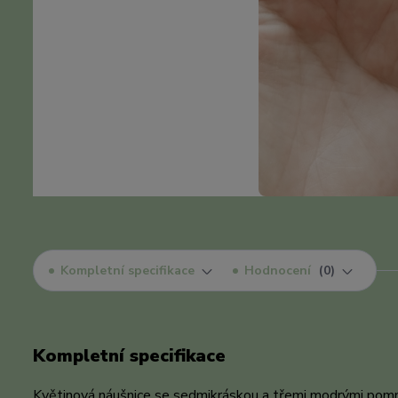
Kompletní specifikace
Hodnocení
0
Kompletní specifikace
Květinová náušnice se sedmikráskou a třemi modrými pom