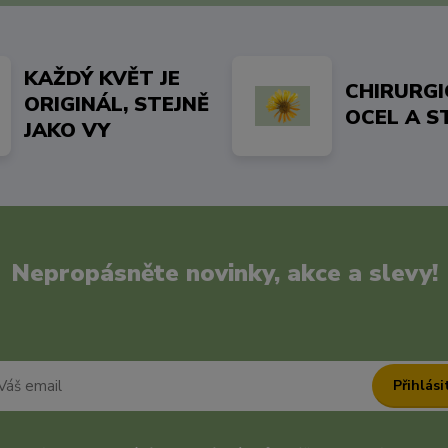
KAŽDÝ KVĚT JE
CHIRURG
ORIGINÁL, STEJNĚ
OCEL A S
JAKO VY
Nepropásněte novinky, akce a slevy!
Přihlási