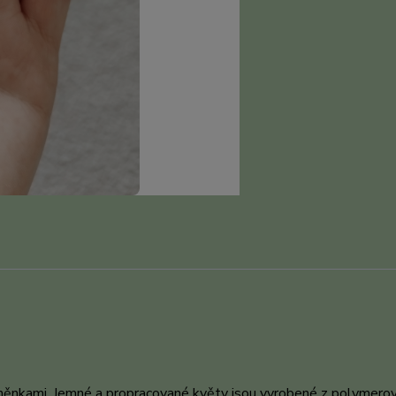
něnkami. Jemné a propracované květy jsou vyrobené z polymero