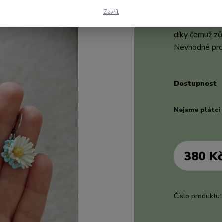
Jemné a propr
Zavřít
náušnice je z 
díky čemuž zů
Nevhodné pro 
Dostupnost
Nejsme plátc
380 K
Číslo produktu: