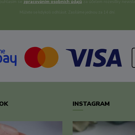
uhlasím se
zpracováním osobních údajů
za účelem rozesílky newsle
Můžete se kdykoli odhlásit. Zasíláme jednou za 14 dní.
OK
INSTAGRAM