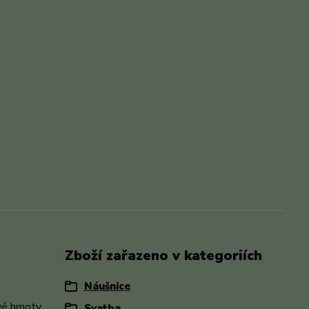
Zboží zařazeno v kategoriích
Náušnice
vé hmoty.
Svatba