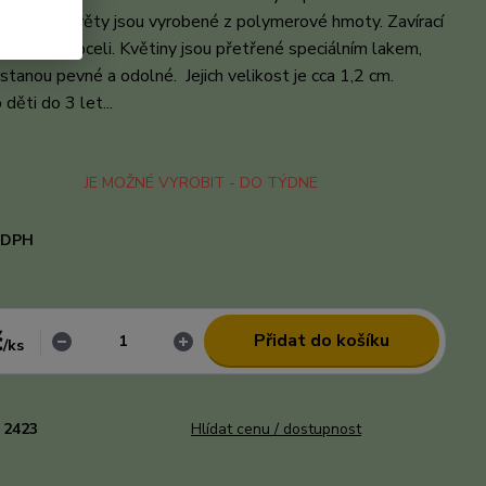
acované květy jsou vyrobené z polymerové hmoty. Zavírací
chirurgické oceli. Květiny jsou přetřené speciálním lakem,
stanou pevné a odolné. Jejich velikost je cca 1,2 cm.
děti do 3 let...
celý popis
JE MOŽNÉ VYROBIT - DO TÝDNE
i DPH
č
Přidat do košíku
/
ks
2423
Hlídat cenu / dostupnost