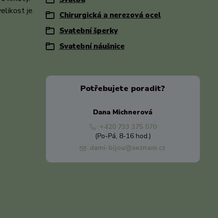
elikost je
Chirurgická a nerezová ocel
Svatební šperky
Svatební náušnice
Potřebujete poradit?
Dana Michnerová
+420 733 375 070
(Po-Pá, 8-16 hod.)
dami-bijou@seznam.cz