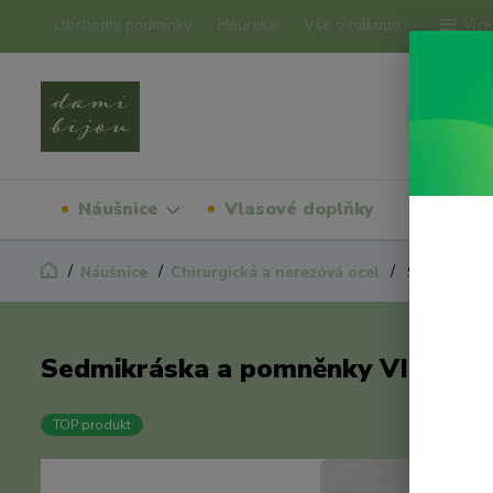
Obchodní podmínky
Heureka
Vše o nákupu
Více
Náušnice
Vlasové doplňky
Náram
Náušnice
Chirurgická a nerezová ocel
Sedmikráska
Sedmikráska a pomněnky VISACÍ
TOP produkt