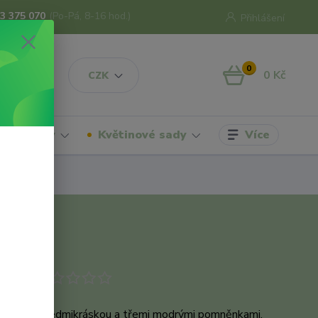
3 375 070
(Po-Pá, 8-16 hod.)
Přihlášení
0
0 Kč
CZK
Více
hrdelníky
Květinové sady
odukt
ušnice se sedmikráskou a třemi modrými pomněnkami.