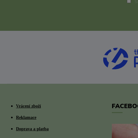
So
FACEBO
Vrácení zboží
Reklamace
Doprava a platba