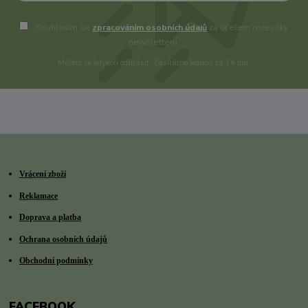
Souhlasím se
zpracováním osobních údajů
za účelem rozesílky
newsletteru.
Můžete se kdykoli odhlásit. Zasíláme jednou za 14 dní.
Vrácení zboží
Reklamace
Doprava a platba
Ochrana osobních údajů
Obchodní podmínky
FACEBOOK