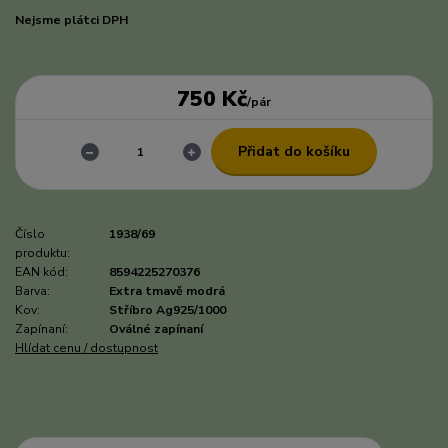
Nejsme plátci DPH
750 Kč
/
pár
Přidat do košíku
Číslo
1938/69
produktu:
EAN kód:
8594225270376
Barva:
Extra tmavě modrá
Kov:
Stříbro Ag925/1000
Zapínaní:
Oválné zapínaní
Hlídat cenu / dostupnost