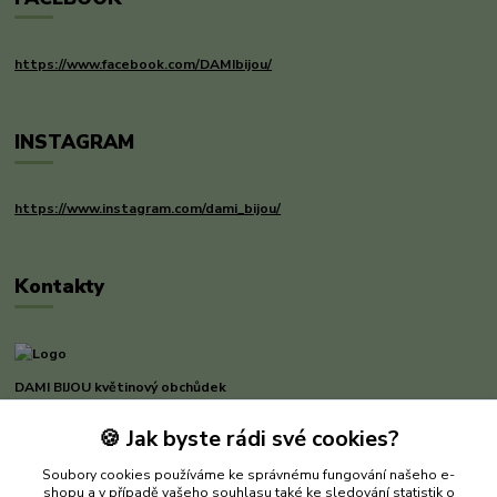
https://www.facebook.com/DAMIbijou/
INSTAGRAM
https://www.instagram.com/dami_bijou/
Kontakty
DAMI BIJOU květinový obchůdek
🍪 Jak byste rádi své cookies?
Dana Michnerová
+420 733 375 070
Soubory cookies používáme ke správnému fungování našeho e-
(Po-Pá, 8-16 hod.)
shopu a v případě vašeho souhlasu také ke sledování statistik o