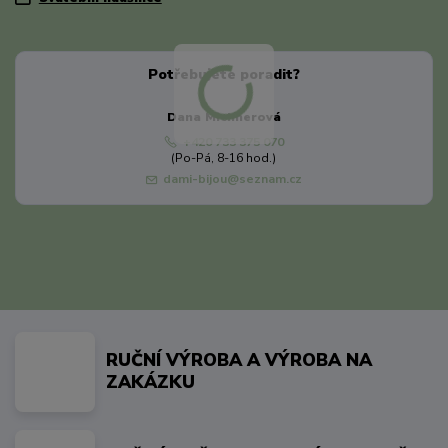
Potřebujete poradit?
Dana Michnerová
+420 733 375 070
(Po-Pá, 8-16 hod.)
dami-bijou@seznam.cz
RUČNÍ VÝROBA A VÝROBA NA
ZAKÁZKU