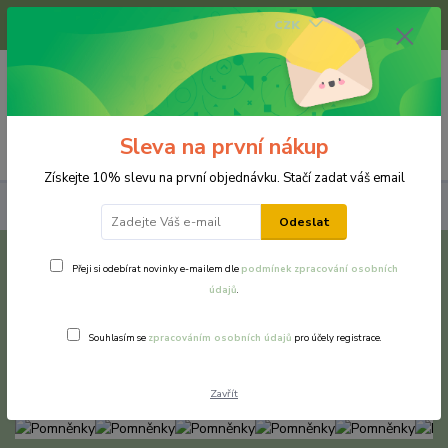
+420 733 375 070
CZK
(Po-Pá, 8-16 hod.)
0
0 Kč
Sleva na první nákup
Menu
Získejte 10% slevu na první objednávku. Stačí zadat váš email
Náušnice
Chirurgická a nerezová ocel
Pomněnky
Odeslat
Pomněnky
Přeji si odebírat novinky e-mailem dle
podmínek zpracování osobních
údajů
.
TOP produkt
Souhlasím se
zpracováním osobních údajů
pro účely registrace.
Zavřít