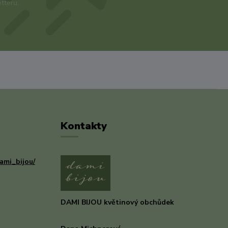
tteru.
Kontakty
ami_bijou/
DAMI BIJOU květinový obchůdek