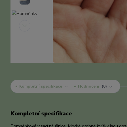
Kompletní specifikace
Hodnocení
0
Kompletní specifikace
Pomněnková visací náušnice. Modré drobné kvítky jsou doz