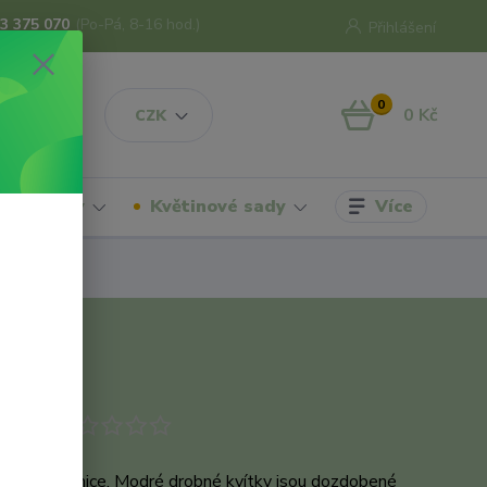
3 375 070
(Po-Pá, 8-16 hod.)
Přihlášení
0
0 Kč
CZK
Více
hrdelníky
Květinové sady
odukt
sací náušnice. Modré drobné kvítky jsou dozdobené