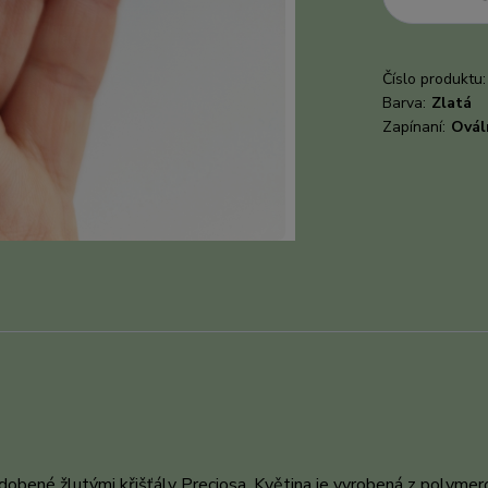
Číslo produktu:
Barva:
Zlatá
Zapínaní:
Ovál
dobené žlutými křišťály Preciosa. Květina je vyrobená z polyme