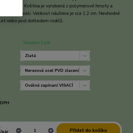
ály Preciosa. Květina je vyrobená z polymerové hmoty a
chirurgické oceli. Velikost náušnice je cca 1,2 cm. Nevhodné
 let nebo pod dohledem rodičů.
celý popis
Skladem 2 pár
i DPH
č
Přidat do košíku
/
pár