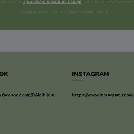
uhlasím se
zpracováním osobních údajů
za účelem rozesílky newsle
Můžete se kdykoli odhlásit. Zasíláme jednou za 14 dní.
OK
INSTAGRAM
.facebook.com/DAMIbijou/
https://www.instagram.com/d