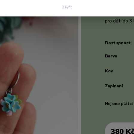
žlutými křišť
Zavřít
náušnice je z 
pro děti do 3
Dostupnost
Barva
Kov
Zapínaní
Nejsme plátc
380 K