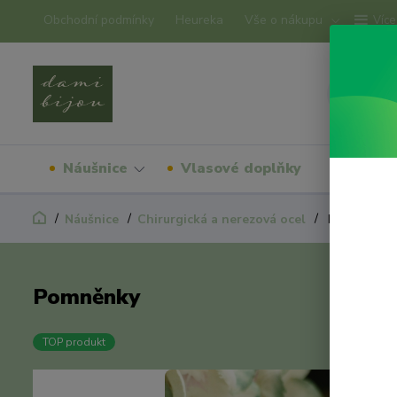
Obchodní podmínky
Heureka
Vše o nákupu
Více
Náušnice
Vlasové doplňky
Náram
Náušnice
Chirurgická a nerezová ocel
Pomněnky
Pomněnky
TOP produkt