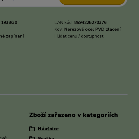
1938/30
EAN kód:
8594225270376
Kov:
Nerezová ocel PVD zlacení
né zapínaní
Hlídat cenu / dostupnost
Zboží zařazeno v kategoriích
Náušnice
rové
Svatba