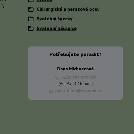
ičů.
Chirurgická a nerezová ocel
Svatební šperky
Svatební náušnice
Potřebujete poradit?
Dana Michnerová
+420 733 375 070
(Po-Pá, 8-16 hod.)
dami-bijou@seznam.cz