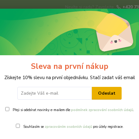
Nevíte si rady? Zavolejte.
+420 73
Hledat
ky
Brože
Prsteny
Svatba
Ná
Sleva na první nákup
Získejte 10% slevu na první objednávku. Stačí zadat váš email
Odeslat
Přeji si odebírat novinky e-mailem dle
podmínek zpracování osobních údajů
.
Ohodnotit pr
Souhlasím se
zpracováním osobních údajů
pro účely registrace.
Pomněnková vi