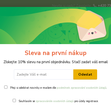
Nevíte si rady? Zavolejte.
+420 73
Hledat
ky
Brože
Prsteny
Svatba
Ná
Sleva na první nákup
Získejte 10% slevu na první objednávku. Stačí zadat váš email
Odeslat
Přeji si odebírat novinky e-mailem dle
podmínek zpracování osobních údajů
.
Ohodnotit pr
Souhlasím se
zpracováním osobních údajů
pro účely registrace.
Drobné modré