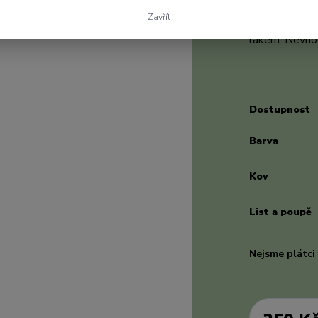
křišťálem. Náu
Zavřít
1,3. Květina 
lakem. Nevho
popis
Dostupnost
Barva
Kov
List a poupě
Nejsme plátc