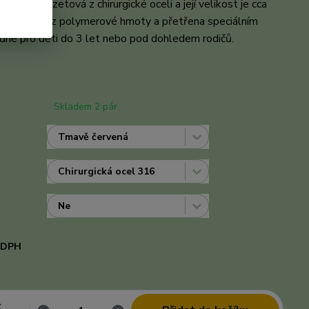
šnice je puzetová z chirurgické oceli a její velikost je cca
je vyrobená z polymerové hmoty a přetřena speciálním
dné pro děti do 3 let nebo pod dohledem rodičů.
celý
Skladem 2 pár
i DPH