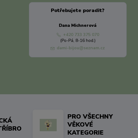
Potřebujete poradit?
Dana Michnerová
+420 733 375 070
(Po-Pá, 8-16 hod.)
dami-bijou@seznam.cz
PRO VŠECHNY
ICKÁ
VĚKOVÉ
TŘÍBRO
KATEGORIE