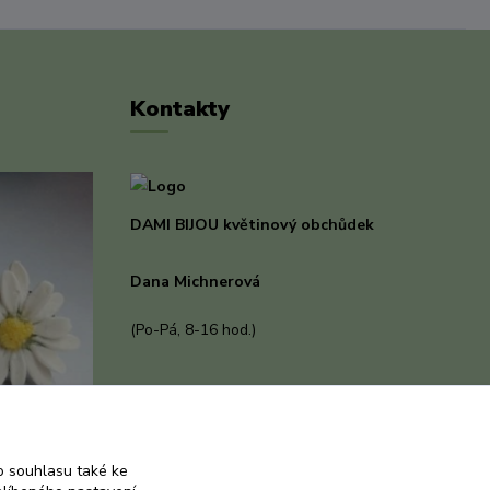
Kontakty
DAMI BIJOU květinový obchůdek
Dana Michnerová
+420 733 375 070
(Po-Pá, 8-16 hod.)
dami-bijou@seznam.cz
 souhlasu také ke