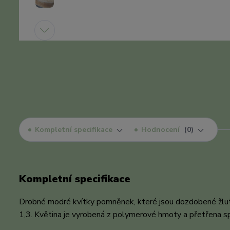
Kompletní specifikace
Hodnocení
0
Kompletní specifikace
Drobné modré kvítky pomněnek, které jsou dozdobené žlutým 
1,3. Květina je vyrobená z polymerové hmoty a přetřena s