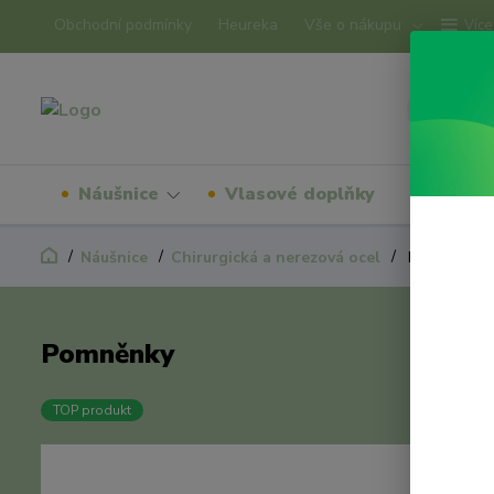
Obchodní podmínky
Heureka
Vše o nákupu
Více
Náušnice
Vlasové doplňky
Náram
Náušnice
Chirurgická a nerezová ocel
Pomněnky
Pomněnky
TOP produkt