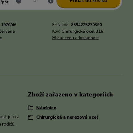
č
Přidat do košíku
/
pár
1970/46
EAN kód:
8594225270390
červená
Kov:
Chirurgická ocel 316
e
Hlídat cenu / dostupnost
Zboží zařazeno v kategoriích
Náušnice
ost je cca
Chirurgická a nerezová ocel
 rodičů.