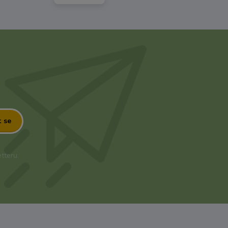
t se
tteru.