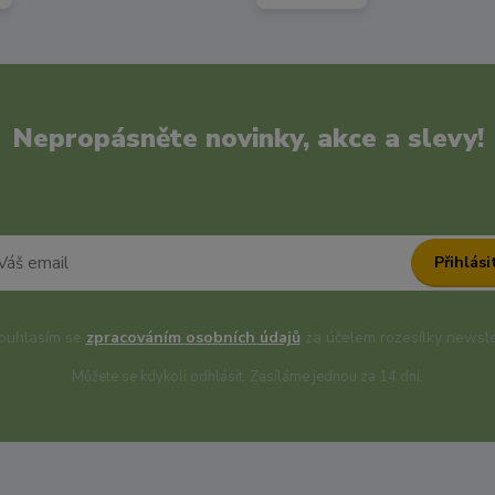
Nepropásněte novinky, akce a slevy!
Přihlási
uhlasím se
zpracováním osobních údajů
za účelem rozesílky newsle
Můžete se kdykoli odhlásit. Zasíláme jednou za 14 dní.