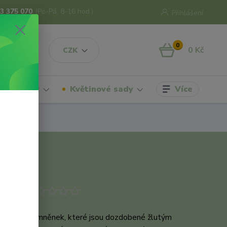
3 375 070
(Po-Pá, 8-16 hod.)
Přihlášení
0
0 Kč
CZK
Více
hrdelníky
Květinové sady
odukt
 kvítky pomněnek, které jsou dozdobené žlutým