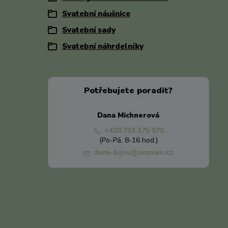
Svatební náušnice
Svatební sady
Svatební náhrdelníky
Potřebujete poradit?
Dana Michnerová
+420 733 375 070
(Po-Pá, 8-16 hod.)
dami-bijou@seznam.cz