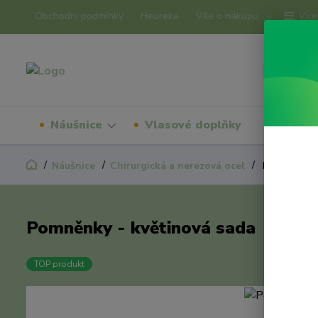
Obchodní podmínky
Heureka
Vše o nákupu
Více
Náušnice
Vlasové doplňky
Náram
Náušnice
Chirurgická a nerezová ocel
Pomněnky - 
Pomněnky - květinová sada
TOP produkt