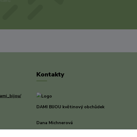
tteru.
Kontakty
ami_bijou/
DAMI BIJOU květinový obchůdek
Dana Michnerová
+420 733 375 070
(Po-Pá, 8-16 hod.)