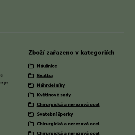
Zboží zařazeno v kategoriích
Náušnice
 a
Svatba
e je
Náhrdelníky
Květinové sady
Chirurgická a nerezová ocel
Svatební šperky
Chirurgická a nerezová ocel
Chirurgická a nerezová ocel