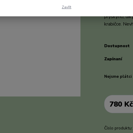
náhrdelník. K
Zavřít
komponenty z 
pryskyřicí, dí
krabičce. Nev
Dostupnost
Zapínaní
Nejsme plátc
780 K
Číslo produktu: