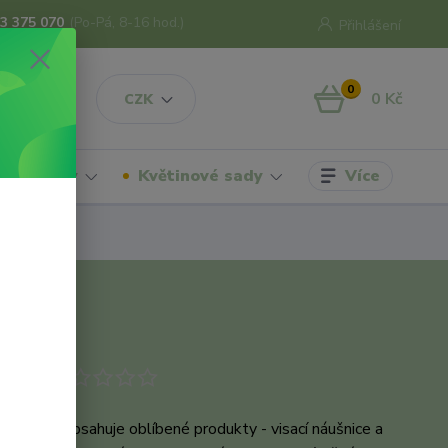
3 375 070
(Po-Pá, 8-16 hod.)
Přihlášení
0
0 Kč
CZK
Více
hrdelníky
Květinové sady
odukt
, která obsahuje oblíbené produkty - visací náušnice a