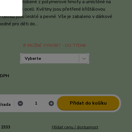
vítky jsou vyrobené z polymerové hmoty a umístěné na
chirurgické oceli. Květiny jsou přetřené křišťálovou
ky čemuž jsou lesklé a pevné. Vše je zabaleno v dárkové
hodné pro děti do...
celý popis
JE MOŽNÉ VYROBIT - DO TÝDNE
i DPH
č
Přidat do košíku
/
sada
2333
Hlídat cenu / dostupnost