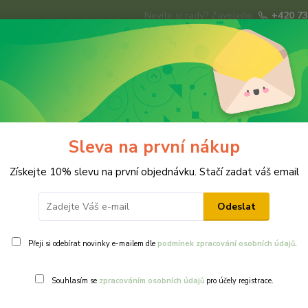
Nevíte si rady? Zavolejte.
+420 73
Hledat
ky
Brože
Prsteny
Svatba
Ná
Sleva na první nákup
květinová sada
Získejte 10% slevu na první objednávku. Stačí zadat váš email
Odeslat
Přeji si odebírat novinky e-mailem dle
podmínek zpracování osobních údajů
.
Ohodnotit pr
Souhlasím se
zpracováním osobních údajů
pro účely registrace.
Sada pomněnek