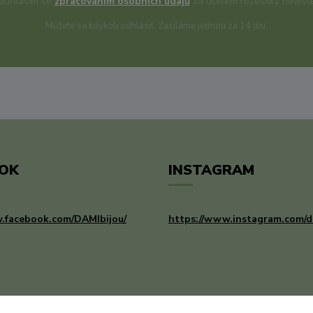
uhlasím se
zpracováním osobních údajů
za účelem rozesílky newsle
Můžete se kdykoli odhlásit. Zasíláme jednou za 14 dní.
OK
INSTAGRAM
.facebook.com/DAMIbijou/
https://www.instagram.com/d