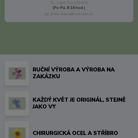
+420 733 375 070
(Po-Pá, 8-16 hod.)
dami-bijou@seznam.cz
RUČNÍ VÝROBA A VÝROBA NA
ZAKÁZKU
KAŽDÝ KVĚT JE ORIGINÁL, STEJNĚ
JAKO VY
CHIRURGICKÁ OCEL A STŘÍBRO