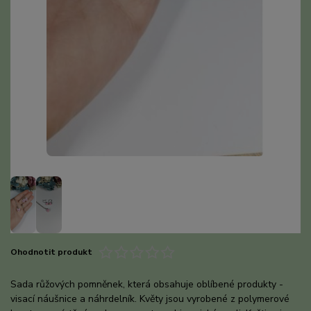
Ohodnotit produkt
Sada růžových pomněnek, která obsahuje oblíbené produkty -
visací náušnice a náhrdelník. Květy jsou vyrobené z polymerové