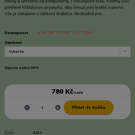
hmoty a umístěné na komponenty z chirurgické oceli. Květiny jsou
přetřené křišťálovou pryskyřicí, díky čemuž jsou lesklé a pevné.
Vše je zabaleno v dárkové krabičce. Nevhodné pro...
celý popis
Dostupnost
JE MOŽNÉ VYROBIT - DO TÝDNE
Zapínaní
Nejsme plátci DPH
780 Kč
/
sada
Přidat do košíku
Číslo
2324