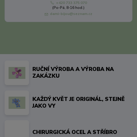
+420 733 375 070
(Po-Pá, 8-16 hod.)
dami-bijou@seznam.cz
RUČNÍ VÝROBA A VÝROBA NA
ZAKÁZKU
KAŽDÝ KVĚT JE ORIGINÁL, STEJNĚ
JAKO VY
CHIRURGICKÁ OCEL A STŘÍBRO