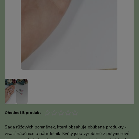
Ohodnotit produkt
Sada růžových pomněnek, která obsahuje oblíbené produkty -
visací náušnice a náhrdelník. Květy jsou vyrobené z polymerové