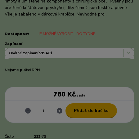
hmoty a umístěné na komponenty z chirurgické oceli. Květiny jsou
přetřené křišťálovou pryskyřicí, díky čemuž jsou lesklé a pevné.
Vše je zabaleno v dárkové krabičce. Nevhodné pro...
celý popis
Dostupnost
JE MOŽNÉ VYROBIT - DO TÝDNE
Zapínaní
Nejsme plátci DPH
780 Kč
/
sada
Přidat do košíku
Číslo
2324/3