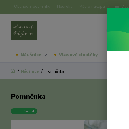
Obchodní podmínky
Heureka
Vše o nákupu
Více
Náušnice
Vlasové doplňky
Náram
Náušnice
Pomněnka
Pomněnka
TOP produkt