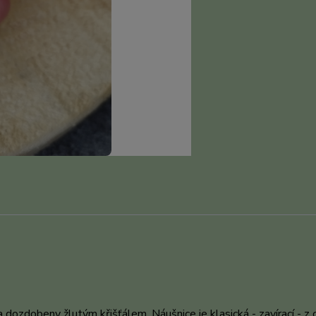
zdobeny žlutým křišťálem. Náušnice je klasická - zavírací - z c