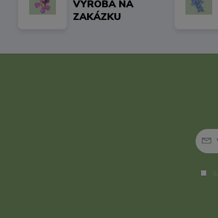
VÝROBA NA
ZAKÁZKU
So