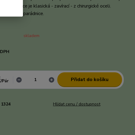
m. Náušnice je klasická - zavírací - z chirurgické oceli.
lé i velké parádnice.
celý popis
skladem
i DPH
č
Přidat do košíku
/
Pár
1324
Hlídat cenu / dostupnost