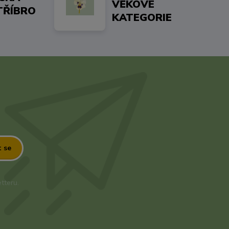
VĚKOVÉ
TŘÍBRO
KATEGORIE
t se
tteru.