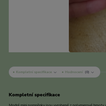
Kompletní specifikace
Hodnocení
0
Kompletní specifikace
Modré mini pomněnky jsou vyrobené z polymerové hmoty a do