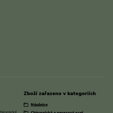
Zboží zařazeno v kategoriích
Náušnice
hirurgické
Chirurgická a nerezová ocel