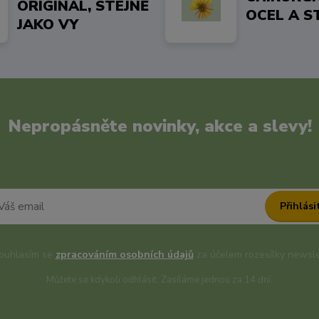
ORIGINÁL, STEJNĚ
OCEL A S
JAKO VY
Nepropásněte novinky, akce a slevy!
Přihlási
uhlasím se
zpracováním osobních údajů
za účelem rozesílky newsle
Můžete se kdykoli odhlásit. Zasíláme jednou za 14 dní.