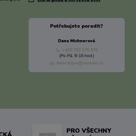
Potřebujete poradit?
Dana Michnerová
+420 733 375 070
(Po-Pá, 8-16 hod.)
dami-bijou@seznam.cz
PRO VŠECHNY
ICKÁ