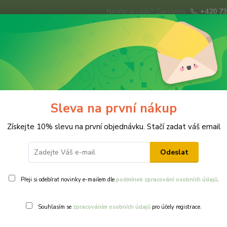
Nevíte si rady? Zavolejte.
+420 73
Hledat
ky
Brože
Prsteny
Svatba
Ná
Sleva na první nákup
Získejte 10% slevu na první objednávku. Stačí zadat váš email
Odeslat
Přeji si odebírat novinky e-mailem dle
podmínek zpracování osobních údajů
.
Ohodnotit pr
Souhlasím se
zpracováním osobních údajů
pro účely registrace.
Modré mini p