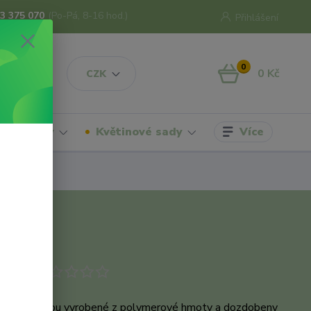
3 375 070
(Po-Pá, 8-16 hod.)
Přihlášení
0
0 Kč
CZK
Více
hrdelníky
Květinové sady
odukt
omněnky jsou vyrobené z polymerové hmoty a dozdobeny