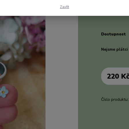
žlutým křišťále
Zavřít
Vhodné pro ma
Dostupnost
Nejsme plátc
220 K
Číslo produktu: