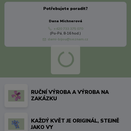
Potřebujete poradit?
Dana Michnerová
+420 733 375 070
(Po-Pá, 8-16 hod.)
dami-bijou@seznam.cz
RUČNÍ VÝROBA A VÝROBA NA
ZAKÁZKU
KAŽDÝ KVĚT JE ORIGINÁL, STEJNĚ
JAKO VY