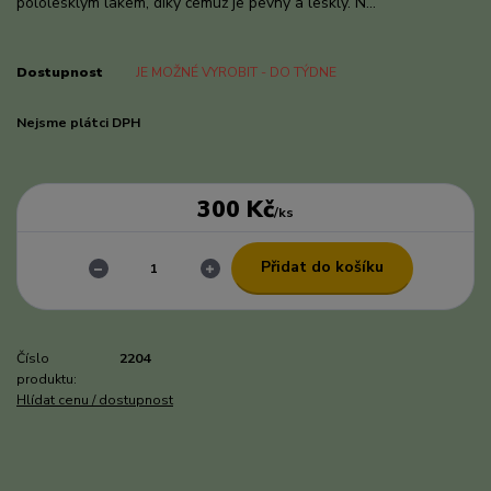
pololesklým lakem, díky čemuž je pevný a lesklý. N...
celý popis
Dostupnost
JE MOŽNÉ VYROBIT - DO TÝDNE
Nejsme plátci DPH
300 Kč
/
ks
Přidat do košíku
Číslo
2204
produktu:
Hlídat cenu / dostupnost