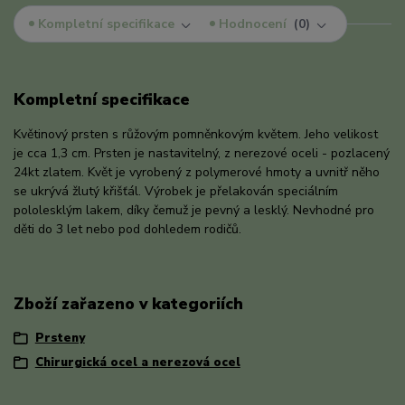
Kompletní specifikace
Hodnocení
0
Kompletní specifikace
Květinový prsten s růžovým pomněnkovým květem. Jeho velikost
je cca 1,3 cm. Prsten je nastavitelný, z nerezové oceli - pozlacený
24kt zlatem. Květ je vyrobený z polymerové hmoty a uvnitř něho
se ukrývá žlutý křišťál. Výrobek je přelakován speciálním
pololesklým lakem, díky čemuž je pevný a lesklý. Nevhodné pro
děti do 3 let nebo pod dohledem rodičů.
Zboží zařazeno v kategoriích
Prsteny
Chirurgická ocel a nerezová ocel