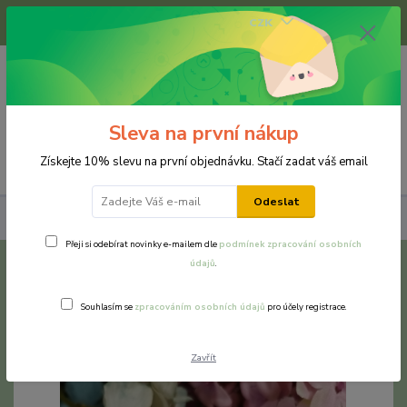
+420 733 375 070
CZK
(Po-Pá, 8-16 hod.)
0
0 Kč
Sleva na první nákup
Menu
Získejte 10% slevu na první objednávku. Stačí zadat váš email
Odeslat
Prsteny
Chirurgická ocel a nerezová ocel
Pomněnka
Přeji si odebírat novinky e-mailem dle
podmínek zpracování osobních
údajů
.
Pomněnka
Souhlasím se
zpracováním osobních údajů
pro účely registrace.
Zavřít