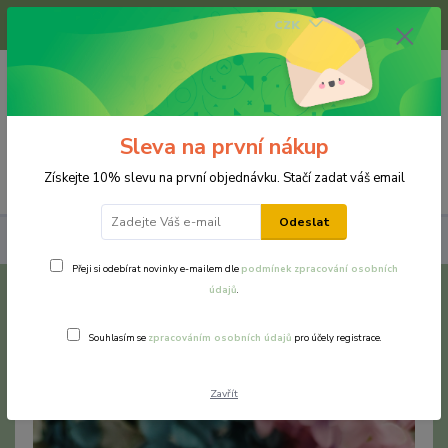
+420 733 375 070
CZK
(Po-Pá, 8-16 hod.)
0
0 Kč
Sleva na první nákup
Menu
Získejte 10% slevu na první objednávku. Stačí zadat váš email
Odeslat
Náušnice
Chirurgická a nerezová ocel
Pomněnka růžová
Přeji si odebírat novinky e-mailem dle
podmínek zpracování osobních
údajů
.
Pomněnka růžová
Souhlasím se
zpracováním osobních údajů
pro účely registrace.
Zavřít