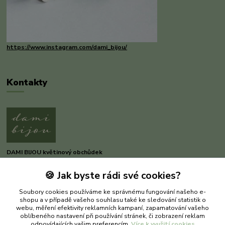
https://www.instagram.com/dami_bijou/
Kontakty
DAMI BIJOU květinový obchůdek
🍪 Jak byste rádi své cookies?
Dana Michnerová
+420 733 375 070
Soubory cookies používáme ke správnému fungování našeho e-
(Po-Pá, 8-16 hod.)
shopu a v případě vašeho souhlasu také ke sledování statistik o
webu, měření efektivity reklamních kampaní, zapamatování vašeho
dami-bijou@seznam.cz
oblíbeného nastavení při používání stránek, či zobrazení reklam
odpovídajících vašim preferencím.
Více k využití cookies