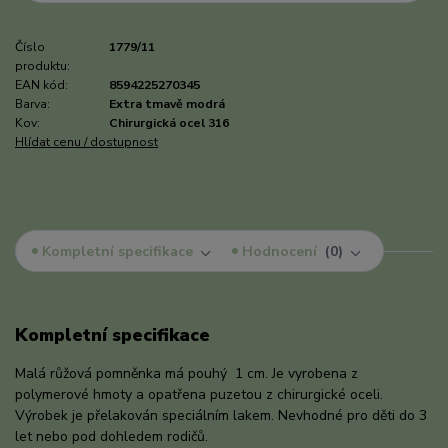
Číslo
1779/11
produktu:
EAN kód:
8594225270345
Barva:
Extra tmavě modrá
Kov:
Chirurgická ocel 316
Hlídat cenu / dostupnost
Kompletní specifikace
Hodnocení
0
Kompletní specifikace
Malá růžová pomněnka má pouhý 1 cm. Je vyrobena z
polymerové hmoty a opatřena puzetou z chirurgické oceli.
Výrobek je přelakován speciálním lakem. Nevhodné pro děti do 3
let nebo pod dohledem rodičů.