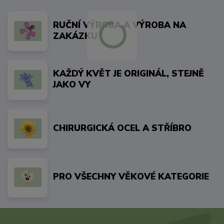
RUČNÍ VÝROBA A VÝROBA NA
ZAKÁZKU
KAŽDÝ KVĚT JE ORIGINÁL, STEJNĚ
JAKO VY
CHIRURGICKÁ OCEL A STŘÍBRO
PRO VŠECHNY VĚKOVÉ KATEGORIE