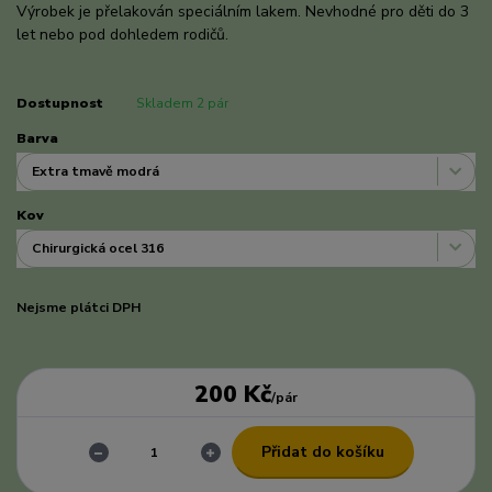
Výrobek je přelakován speciálním lakem. Nevhodné pro děti do 3
let nebo pod dohledem rodičů.
celý popis
Dostupnost
Skladem 2 pár
Barva
Kov
Nejsme plátci DPH
200 Kč
/
pár
Přidat do košíku