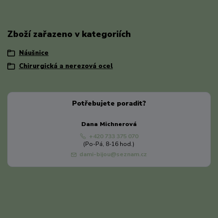
Zboží zařazeno v kategoriích
Náušnice
Chirurgická a nerezová ocel
Potřebujete poradit?
Dana Michnerová
+420 733 375 070
(Po-Pá, 8-16 hod.)
dami-bijou@seznam.cz