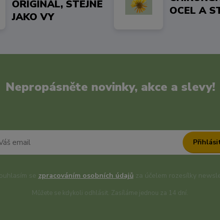
ORIGINÁL, STEJNĚ
OCEL A S
JAKO VY
Nepropásněte novinky, akce a slevy!
Přihlási
uhlasím se
zpracováním osobních údajů
za účelem rozesílky newsle
Můžete se kdykoli odhlásit. Zasíláme jednou za 14 dní.