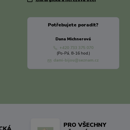
Potřebujete poradit?
Dana Michnerová
+420 733 375 070
(Po-Pá, 8-16 hod.)
dami-bijou@seznam.cz
PRO VŠECHNY
ICKÁ