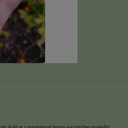
celi. Květ je z polymerové hmoty a je přetřen pryskyřicí.