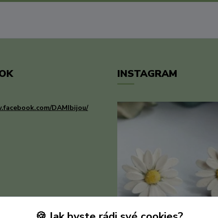
OK
INSTAGRAM
.facebook.com/DAMIbijou/
🍪 Jak byste rádi své cookies?