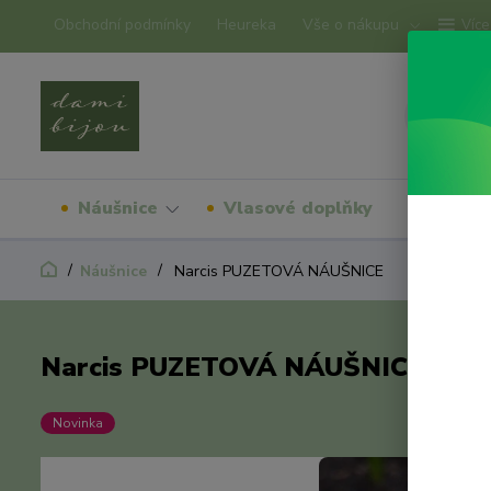
Obchodní podmínky
Heureka
Vše o nákupu
Více
Náušnice
Vlasové doplňky
Náram
Náušnice
Narcis PUZETOVÁ NÁUŠNICE
Narcis PUZETOVÁ NÁUŠNICE
Novinka