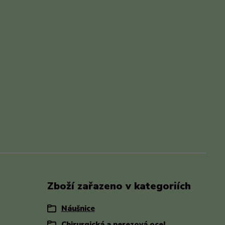
Zboží zařazeno v kategoriích
Náušnice
Chirurgická a nerezová ocel