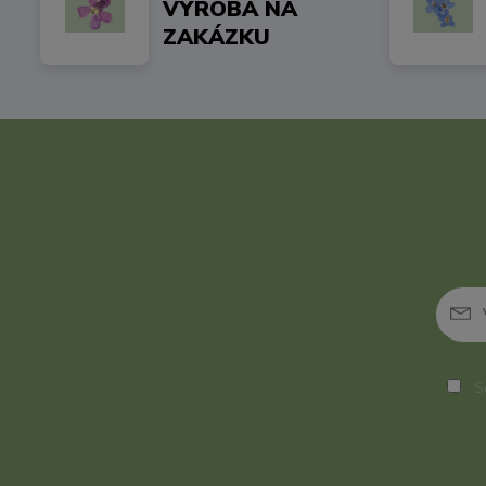
VÝROBA NA
ZAKÁZKU
So