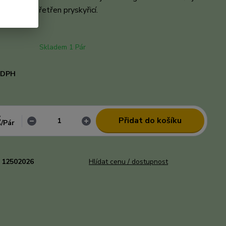
oty a je přetřen pryskyřicí.
celý popis
Skladem 1 Pár
i DPH
č
Přidat do košíku
/
Pár
12502026
Hlídat cenu / dostupnost