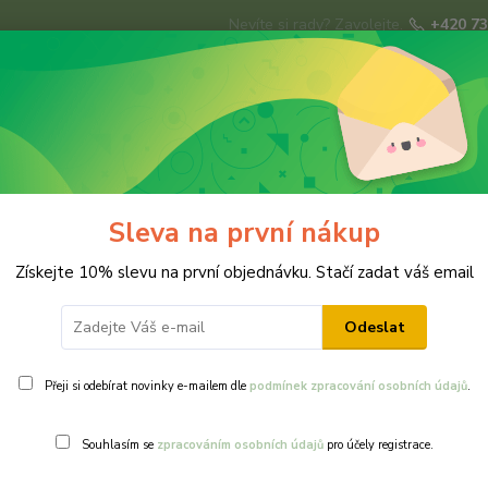
Nevíte si rady? Zavolejte.
+420 73
Hledat
ky
Brože
Prsteny
Svatba
Ná
Sleva na první nákup
Získejte 10% slevu na první objednávku. Stačí zadat váš email
Odeslat
Přeji si odebírat novinky e-mailem dle
podmínek zpracování osobních údajů
.
Ohodnotit pr
Souhlasím se
zpracováním osobních údajů
pro účely registrace.
Puzetová náušn