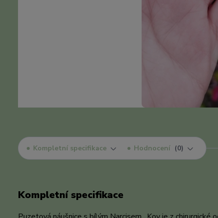
Kompletní specifikace
Hodnocení
0
Kompletní specifikace
Puzetová náušnice s bílým Narcisem . Kov je z chirurgické o