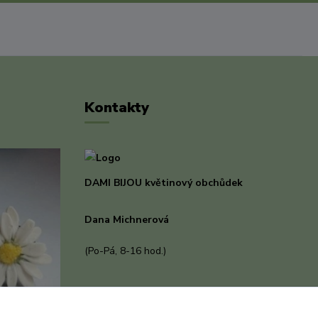
Kontakty
DAMI BIJOU květinový obchůdek
Dana Michnerová
+420 733 375 070
(Po-Pá, 8-16 hod.)
dami-bijou@seznam.cz