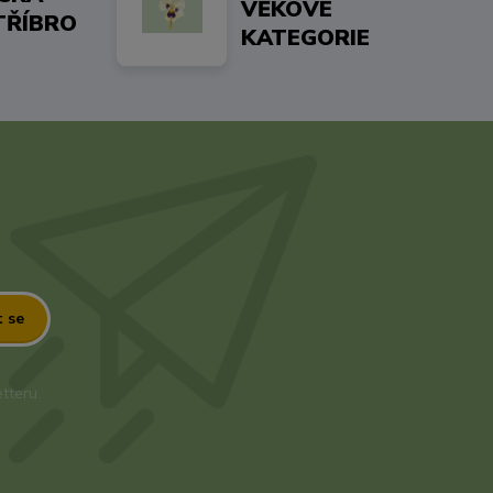
VĚKOVÉ
TŘÍBRO
KATEGORIE
t se
tteru.