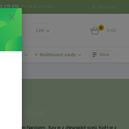
3 375 070
(Po-Pá, 8-16 hod.)
Přihlášení
0
0 Kč
CZK
Více
hrdelníky
Květinové sady
odukt
ice s bílým Narcisem . Kov je z chirurgické oceli. Květ je z