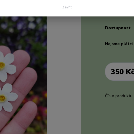
polymerové hm
Zavřít
Dostupnost
Nejsme plátc
350 K
Číslo produktu: