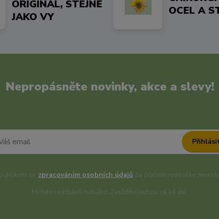
ORIGINÁL, STEJNĚ
OCEL A S
JAKO VY
Nepropásněte novinky, akce a slevy!
Přihlási
uhlasím se
zpracováním osobních údajů
za účelem rozesílky newsle
Můžete se kdykoli odhlásit. Zasíláme jednou za 14 dní.