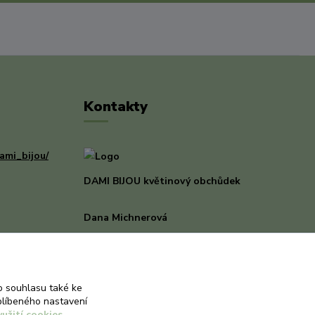
Kontakty
ami_bijou/
DAMI BIJOU květinový obchůdek
Dana Michnerová
+420 733 375 070
(Po-Pá, 8-16 hod.)
dami-bijou@seznam.cz
 souhlasu také ke
blíbeného nastavení
yužití cookies