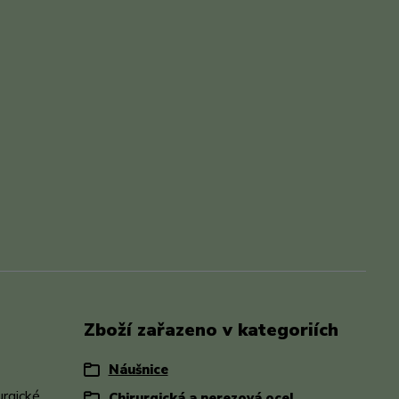
Zboží zařazeno v kategoriích
Náušnice
urgické
Chirurgická a nerezová ocel