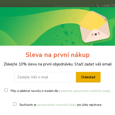
Nevíte si rady? Zavolejte.
+420 73
Hledat
ky
Brože
Prsteny
Svatba
Ná
Sleva na první nákup
ACÍ NÁUŠNICE
Získejte 10% slevu na první objednávku. Stačí zadat váš email
Odeslat
Přeji si odebírat novinky e-mailem dle
podmínek zpracování osobních údajů
.
Ohodnotit pr
Souhlasím se
zpracováním osobních údajů
pro účely registrace.
Originální náu