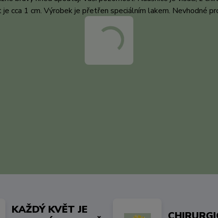
st je cca 1 cm. Výrobek je přetřen speciálním lakem. Nevhodné pr
KAŽDÝ KVĚT JE
CHIRURG