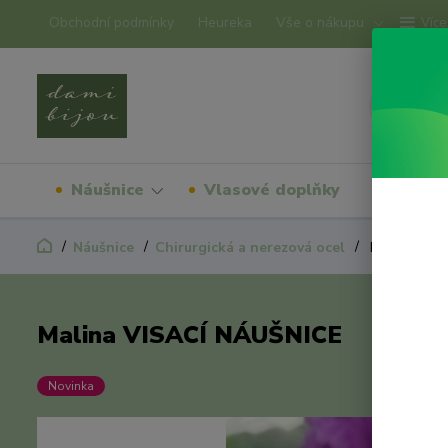
Obchodní podmínky
Heureka
Vše o nákupu
Více
Náušnice
Vlasové doplňky
Náram
Náušnice
Chirurgická a nerezová ocel
Malina VIS
Malina VISACÍ NÁUŠNICE
Novinka