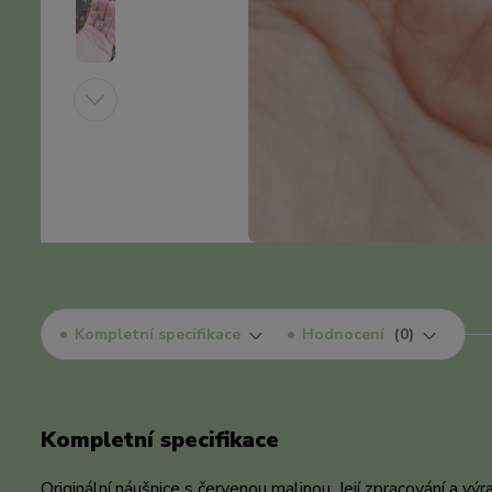
Kompletní specifikace
Hodnocení
0
Kompletní specifikace
Originální náušnice s červenou malinou. Její zpracování a výr