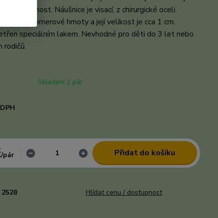
Vaši pozornost. Náušnice je visací, z chirurgické oceli.
bená z polymerové hmoty a její velikost je cca 1 cm.
etřen speciálním lakem. Nevhodné pro děti do 3 let nebo
 rodičů.
celý popis
Skladem 1 pár
i DPH
č
Přidat do košíku
/
pár
2528
Hlídat cenu / dostupnost