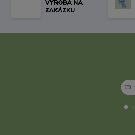
VÝROBA NA
ZAKÁZKU
So