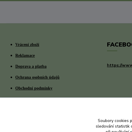
FACEBO
Vrácení zboží
Reklamace
https://www
Doprava a platba
Ochrana osobních údajů
Obchodní podmínky
Soubory cookies 
sledování statisti
při používání 