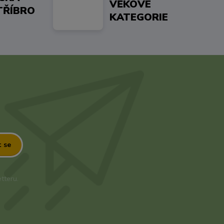
VĚKOVÉ
TŘÍBRO
KATEGORIE
t se
tteru.