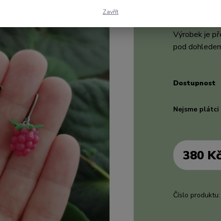
hned upoutají 
Zavřít
Malina je vyro
Výrobek je př
pod dohledem
Dostupnost
Nejsme plátc
380 K
Číslo produktu: