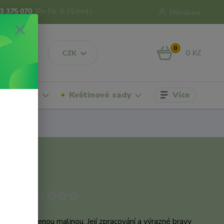
3 375 070
(Po-Pá, 8-16 hod.)
Přihlášení
0
0 Kč
CZK
Více
hrdelníky
Květinové sady
odukt
šnice s červenou malinou. Její zpracování a výrazné bravy