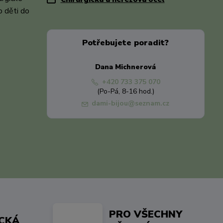
o děti do
Potřebujete poradit?
Dana Michnerová
+420 733 375 070
(Po-Pá, 8-16 hod.)
dami-bijou@seznam.cz
PRO VŠECHNY
ICKÁ