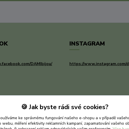
OK
INSTAGRAM
.facebook.com/DAMIbijou/
https://www.instagram.com/d
🍪 Jak byste rádi své cookies?
používáme ke správnému fungování našeho e-shopu a v případě vašeho
k o webu, měření efektivity reklamních kampaní, zapamatování vašeho o
stránek, či zobrazení reklam odpovídajících vašim preferencím.
Více k v