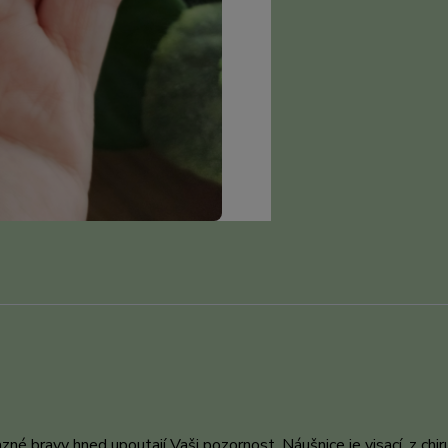
azné bravy hned upoutají Vaši pozornost. Náušnice je visací, z chir