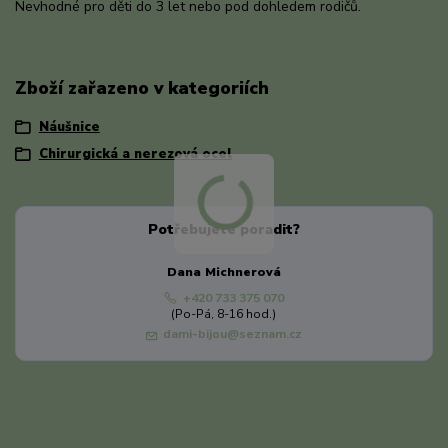
Nevhodné pro děti do 3 let nebo pod dohledem rodičů.
Zboží zařazeno v kategoriích
Náušnice
Chirurgická a nerezová ocel
Potřebujete poradit?
Dana Michnerová
+420 733 375 070
(Po-Pá, 8-16 hod.)
dami-bijou@seznam.cz