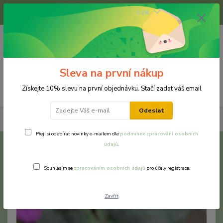
+420 733 375 070
CZK
(Po-Pá, 8-16 hod.)
0
0 Kč
Sleva na první nákup
Menu
Získejte 10% slevu na první objednávku. Stačí zadat váš email
Odeslat
Náušnice
Chirurgická a nerezová ocel
Malina
Přeji si odebírat novinky e-mailem dle
podmínek zpracování osobních
údajů
.
Malina
Souhlasím se
zpracováním osobních údajů
pro účely registrace.
Zavřít