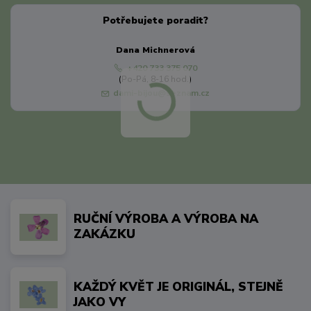
Potřebujete poradit?
Dana Michnerová
+420 733 375 070
(Po-Pá, 8-16 hod.)
dami-bijou@seznam.cz
RUČNÍ VÝROBA A VÝROBA NA
ZAKÁZKU
KAŽDÝ KVĚT JE ORIGINÁL, STEJNĚ
JAKO VY