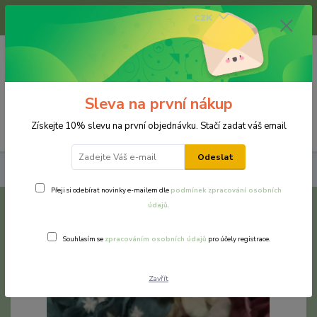
+420 733 375 070
CZK
(Po-Pá, 8-16 hod.)
0
0 Kč
Sleva na první nákup
Menu
Získejte 10% slevu na první objednávku. Stačí zadat váš email
Odeslat
Prsteny
Chirurgická ocel a nerezová ocel
Květinový prsten
Přeji si odebírat novinky e-mailem dle
podmínek zpracování osobních
údajů
.
Květinový prsten
Souhlasím se
zpracováním osobních údajů
pro účely registrace.
Zavřít