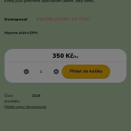
Květy jsou přetřené speciálním lakem, díky čemu...
celý popis
Dostupnost
JE MOŽNÉ VYROBIT - DO TÝDNE
Nejsme plátci DPH
350 Kč
/
ks
Přidat do košíku
Číslo
2219
produktu:
Hlídat cenu / dostupnost