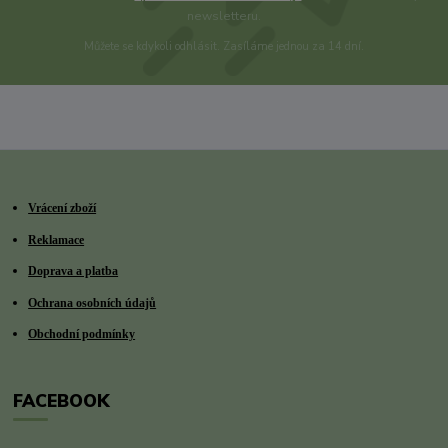
newsletteru.
Můžete se kdykoli odhlásit. Zasíláme jednou za 14 dní.
Vrácení zboží
Reklamace
Doprava a platba
Ochrana osobních údajů
Obchodní podmínky
FACEBOOK