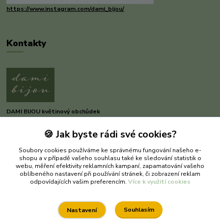
https://www.instagram.com/dami_bijou/
Kontakty
DAMI BIJOU květinový obchůdek
🍪 Jak byste rádi své cookies?
Dana Michnerová
+420 733 375 070
Soubory cookies používáme ke správnému fungování našeho e-
(Po-Pá, 8-16 hod.)
shopu a v případě vašeho souhlasu také ke sledování statistik o
webu, měření efektivity reklamních kampaní, zapamatování vašeho
dami-bijou@seznam.cz
oblíbeného nastavení při používání stránek, či zobrazení reklam
odpovídajících vašim preferencím.
Více k využití cookies
Souhlasím
Nastavení