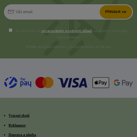
Přihlásit se
Souhlasím se
zpracováním osobních údajů
za účelem rozesílky
newsletteru.
Můžete se kdykoli odhlásit. Zasíláme jednou za 14 dní.
Vrácení zboží
Reklamace
Doprava a platba