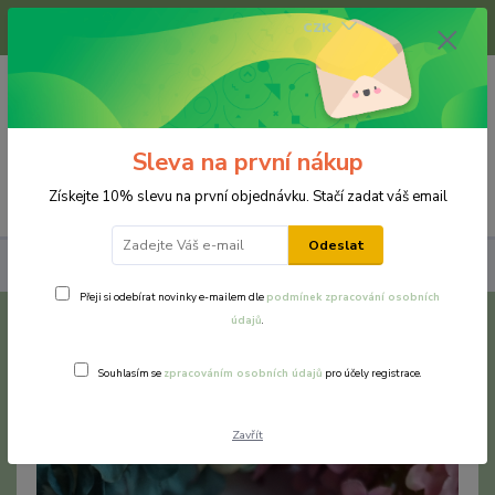
+420 733 375 070
CZK
(Po-Pá, 8-16 hod.)
0
0 Kč
Sleva na první nákup
Menu
Získejte 10% slevu na první objednávku. Stačí zadat váš email
Odeslat
Náramky
Chirurgická a nerezová ocel
Květinový náramek
Přeji si odebírat novinky e-mailem dle
podmínek zpracování osobních
údajů
.
Květinový náramek
Souhlasím se
zpracováním osobních údajů
pro účely registrace.
TOP produkt
Zavřít