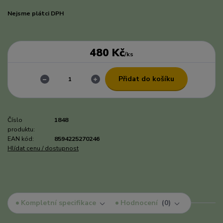
Nejsme plátci DPH
480 Kč
/
ks
Přidat do košíku
Číslo
1848
produktu:
EAN kód:
8594225270246
Hlídat cenu / dostupnost
Kompletní specifikace
Hodnocení
0