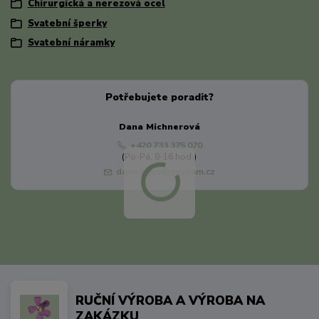
Chirurgická a nerezová ocel
Svatební šperky
Svatební náramky
Potřebujete poradit?
Dana Michnerová
+420 733 375 070
(Po-Pá, 8-16 hod.)
dami-bijou@seznam.cz
RUČNÍ VÝROBA A VÝROBA NA
ZAKÁZKU