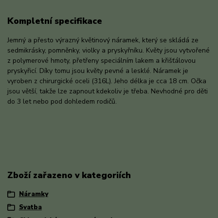
Kompletní specifikace
Jemný a přesto výrazný květinový náramek, který se skládá ze
sedmikrásky, pomněnky, violky a pryskyřníku. Květy jsou vytvořené
z polymerové hmoty, přetřeny speciálním lakem a křišťálovou
pryskyřicí. Díky tomu jsou květy pevné a lesklé. Náramek je
vyroben z chirurgické oceli (316L). Jeho délka je cca 18 cm. Očka
jsou větší, takže lze zapnout kdekoliv je třeba. Nevhodné pro děti
do 3 let nebo pod dohledem rodičů.
Zboží zařazeno v kategoriích
Náramky
Svatba