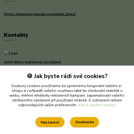
https://www.instagram.com/dami_bijou/
Kontakty
DAMI BIJOU květinový obchůdek
🍪 Jak byste rádi své cookies?
Dana Michnerová
+420 733 375 070
Soubory cookies používáme ke správnému fungování našeho e-
(Po-Pá, 8-16 hod.)
shopu a v případě vašeho souhlasu také ke sledování statistik o
webu, měření efektivity reklamních kampaní, zapamatování vašeho
dami-bijou@seznam.cz
oblíbeného nastavení při používání stránek, či zobrazení reklam
odpovídajících vašim preferencím.
Více k využití cookies
Souhlasím
Nastavení