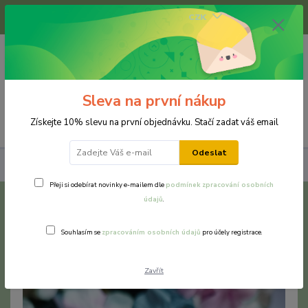
+420 733 375 070
CZK
(Po-Pá, 8-16 hod.)
0
0 Kč
Sleva na první nákup
Menu
Získejte 10% slevu na první objednávku. Stačí zadat váš email
Odeslat
Náušnice
Chirurgická a nerezová ocel
Květinová náušnice
Přeji si odebírat novinky e-mailem dle
podmínek zpracování osobních
údajů
.
Květinová náušnice
Souhlasím se
zpracováním osobních údajů
pro účely registrace.
TOP produkt
Zavřít