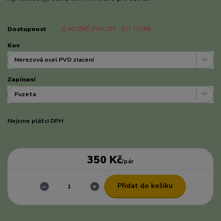
Dostupnost
JE MOŽNÉ VYROBIT - DO TÝDNE
Kov
Zapínaní
Nejsme plátci DPH
350 Kč
/
pár
Přidat do košíku