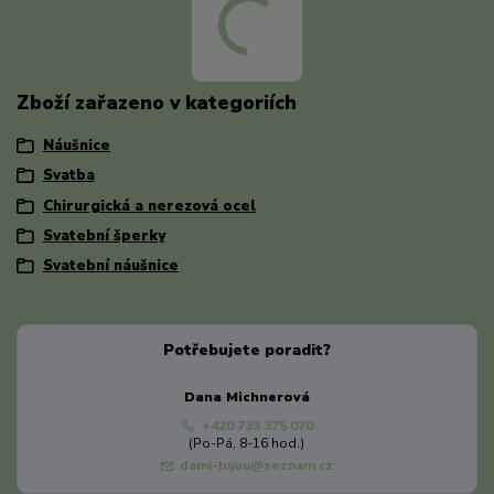
Zboží zařazeno v kategoriích
Náušnice
Svatba
Chirurgická a nerezová ocel
Svatební šperky
Svatební náušnice
Potřebujete poradit?
Dana Michnerová
+420 733 375 070
(Po-Pá, 8-16 hod.)
dami-bijou@seznam.cz