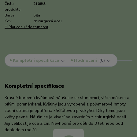
Číslo
2108/8
produktu:
Barva:
bílá
Kov:
chirurgická ocel
Hlídat cenu / dostupnost
Kompletní specifikace
Hodnocení
0
Kompletní specifikace
Krásně barevná květinová náušnice se slunečnicí, vlčím mákem a
bílými pomněnkami. Květiny jsou vyrobené z polymerové hmoty,
zadní strana je opatřena křišťálovou pryskyřicí. Díky tomu jsou
květy pevné. Náušnice je visací se zavíráním z chirurgické oceli.
Její velikost je cca 2 cm. Nevhodné pro děti do 3 let nebo pod
dohledem rodičů.