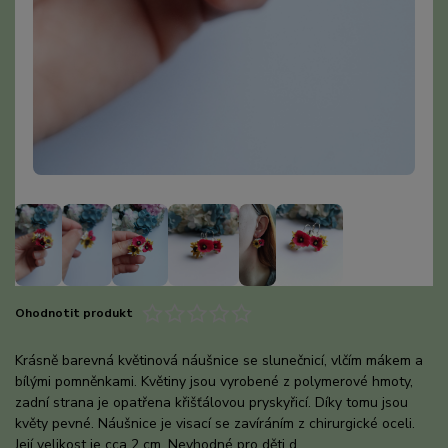
Ohodnotit produkt
Krásně barevná květinová náušnice se slunečnicí, vlčím mákem a
bílými pomněnkami. Květiny jsou vyrobené z polymerové hmoty,
zadní strana je opatřena křišťálovou pryskyřicí. Díky tomu jsou
květy pevné. Náušnice je visací se zavíráním z chirurgické oceli.
Její velikost je cca 2 cm. Nevhodné pro děti d...
celý popis