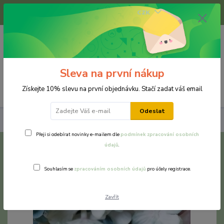
+420 733 375 070
CZK
(Po-Pá, 8-16 hod.)
0
0 Kč
Sleva na první nákup
Menu
Získejte 10% slevu na první objednávku. Stačí zadat váš email
Odeslat
Náušnice
Kopretina
Přeji si odebírat novinky e-mailem dle
podmínek zpracování osobních
údajů
.
Kopretina
Souhlasím se
zpracováním osobních údajů
pro účely registrace.
Zavřít