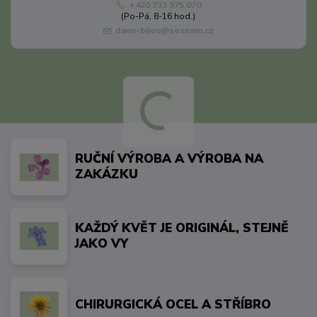
+420 733 375 070
(Po-Pá, 8-16 hod.)
dami-bijou@seznam.cz
RUČNÍ VÝROBA A VÝROBA NA
ZAKÁZKU
KAŽDÝ KVĚT JE ORIGINÁL, STEJNĚ
JAKO VY
CHIRURGICKÁ OCEL A STŘÍBRO