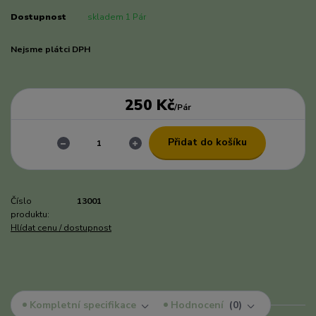
Dostupnost
skladem 1 Pár
Nejsme plátci DPH
250 Kč
/
Pár
Přidat do košíku
Číslo
13001
produktu:
Hlídat cenu / dostupnost
Kompletní specifikace
Hodnocení
0