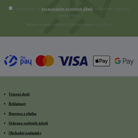
Souhlasím se
zpracováním osobních údajů
za účelem rozesílky
newsletteru.
Můžete se kdykoli odhlásit. Zasíláme jednou za 14 dní.
Vrácení zboží
Reklamace
Doprava a platba
Ochrana osobních údajů
Obchodní podmínky