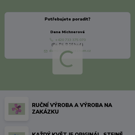
Potřebujete poradit?
Dana Michnerová
+420 733 375 070
(Po-Pá, 8-16 hod.)
dami-bijou@seznam.cz
RUČNÍ VÝROBA A VÝROBA NA
ZAKÁZKU
KAŽDÝ KVĚT JE ORIGINÁL, STEJNĚ