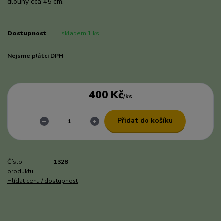
dlouhý cca 45 cm.
celý popis
Dostupnost
skladem 1 ks
Nejsme plátci DPH
400 Kč
/
ks
Přidat do košíku
Číslo
1328
produktu:
Hlídat cenu / dostupnost