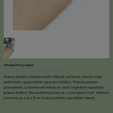
Ohodnotit produkt
Krásný prsten s květem modro-fialové hortenzie okouzlí svým
jedinečným zpracováním opravdu každého. Propracovaným
provedením z polymerové hmoty se snaží originálně napadobit
pravou květinu. Nastavitelný prsten je z chirurgické oceli. Velikost
hortenzie je cca 1,8 cm. Květ je přetřen speciálním lakem...
celý
popis