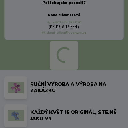
Potřebujete poradit?
Dana Michnerová
+420 733 375 070
(Po-Pá, 8-16 hod.)
dami-bijou@seznam.cz
RUČNÍ VÝROBA A VÝROBA NA
ZAKÁZKU
KAŽDÝ KVĚT JE ORIGINÁL, STEJNĚ
JAKO VY