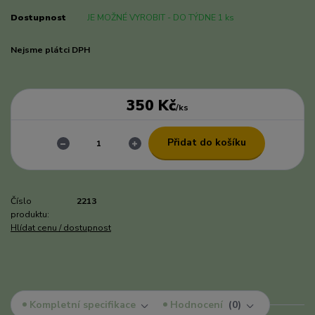
Dostupnost
JE MOŽNÉ VYROBIT - DO TÝDNE 1 ks
Nejsme plátci DPH
350 Kč
/
ks
Přidat do košíku
Číslo
2213
produktu:
Hlídat cenu / dostupnost
Kompletní specifikace
Hodnocení
0