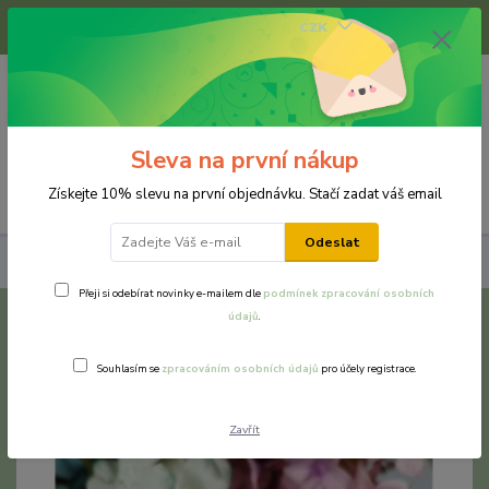
+420 733 375 070
CZK
(Po-Pá, 8-16 hod.)
0
0 Kč
Sleva na první nákup
Menu
Získejte 10% slevu na první objednávku. Stačí zadat váš email
Odeslat
Prsteny
Chirurgická ocel a nerezová ocel
Hortenzie
Přeji si odebírat novinky e-mailem dle
podmínek zpracování osobních
údajů
.
Hortenzie
Souhlasím se
zpracováním osobních údajů
pro účely registrace.
Zavřít