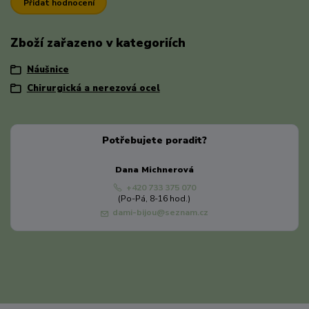
Přidat hodnocení
Zboží zařazeno v kategoriích
Náušnice
Chirurgická a nerezová ocel
Potřebujete poradit?
Dana Michnerová
+420 733 375 070
(Po-Pá, 8-16 hod.)
dami-bijou@seznam.cz