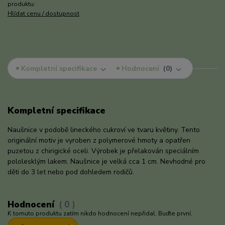
produktu:
Hlídat cenu / dostupnost
Kompletní specifikace
Hodnocení
0
Kompletní specifikace
Naušnice v podobě lineckého cukroví ve tvaru květiny. Tento
originální motiv je vyroben z polymerové hmoty a opatřen
puzetou z chirigické oceli. Výrobek je přelakován speciálním
pololesklým lakem. Naušnice je velká cca 1 cm. Nevhodné pro
děti do 3 let nebo pod dohledem rodičů.
Hodnocení
0
K tomuto produktu zatím nikdo hodnocení nepřidal. Buďte první.