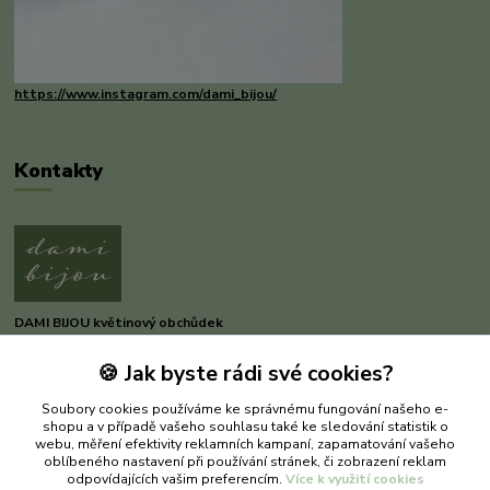
https://www.instagram.com/dami_bijou/
Kontakty
DAMI BIJOU květinový obchůdek
🍪 Jak byste rádi své cookies?
Dana Michnerová
+420 733 375 070
Soubory cookies používáme ke správnému fungování našeho e-
(Po-Pá, 8-16 hod.)
shopu a v případě vašeho souhlasu také ke sledování statistik o
webu, měření efektivity reklamních kampaní, zapamatování vašeho
dami-bijou@seznam.cz
oblíbeného nastavení při používání stránek, či zobrazení reklam
odpovídajících vašim preferencím.
Více k využití cookies