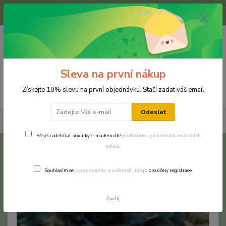
+420 733 375 070
CZK
(Po-Pá, 8-16 hod.)
0
0 Kč
Sleva na první nákup
Menu
Získejte 10% slevu na první objednávku. Stačí zadat váš email
Odeslat
Náušnice
Chirurgická a nerezová ocel
Cukroví
Přeji si odebírat novinky e-mailem dle
podmínek zpracování osobních
údajů
.
Cukroví
Souhlasím se
zpracováním osobních údajů
pro účely registrace.
Zavřít