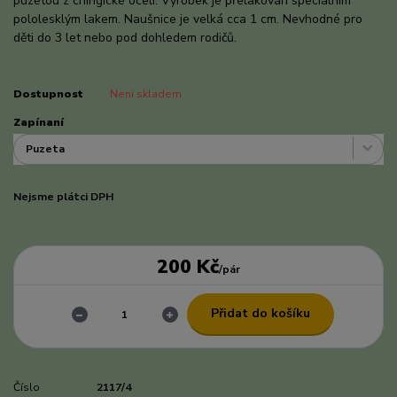
puzetou z chirigické oceli. Výrobek je přelakován speciálním
pololesklým lakem. Naušnice je velká cca 1 cm. Nevhodné pro
děti do 3 let nebo pod dohledem rodičů.
celý popis
Dostupnost
Není skladem
Zapínaní
Nejsme plátci DPH
200 Kč
/
pár
Přidat do košíku
Číslo
2117/4